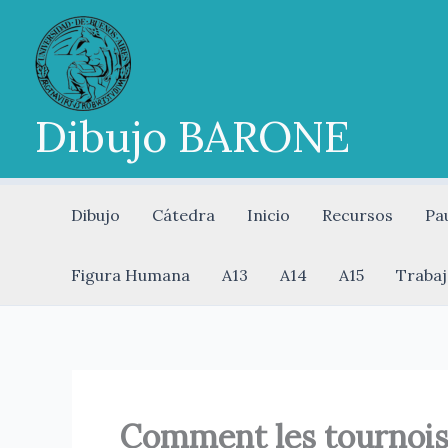
Ir
al
contenido
Dibujo BARONE
Dibujo
Cátedra
Inicio
Recursos
Pa
Figura Humana
A13
A14
A15
Trabaj
Comment les tournois d