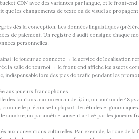
bucket CDN avec des variantes par langue, et le front‑end 
t que les changements de texte ou de visuel se propagent
égrés dès la conception. Les données linguistiques (préfér
es de paiement. Un registre d’audit consigne chaque modifi
onnées personnelles.
 ainsi : le joueur se connecte → le service de localisation r
ée la salle de tournoi → le front‑end affiche les assets c
e, indispensable lors des pics de trafic pendant les promot
tée aux joueurs francophones
le des boutons : sur un écran de 5,5 in, un bouton de 48 px
oit, comme le préconise la plupart des études ergonomiques.
de sombre, un paramètre souvent activé par les joueurs fr
s aux conventions culturelles. Par exemple, la roue de la 