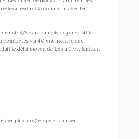
e. Les tables de blackjack affichent les
 trèfles », évitant la confusion avec les
ournoi : 3/5 » en français augmentait le
rs connectés via 4G ont montré une
it le délai moyen de 1,8 s à 0,9 s, limitant
 rester plus longtemps et à miser