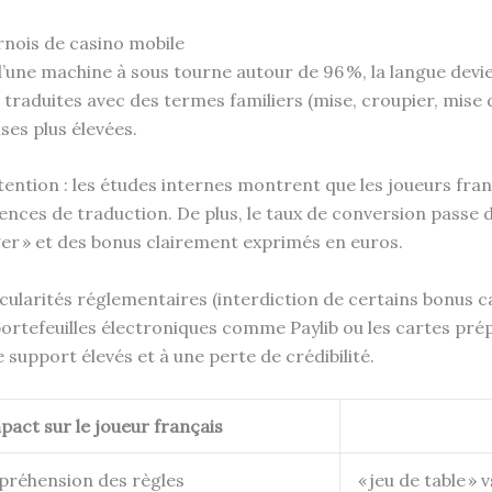
urnois de casino mobile
ne machine à sous tourne autour de 96 %, la langue devien
ble traduites avec des termes familiers (mise, croupier, mi
ses plus élevées.
rétention : les études internes montrent que les joueurs 
rences de traduction. De plus, le taux de conversion passe
wager » et des bonus clairement exprimés en euros.
arités réglementaires (interdiction de certains bonus cash
ortefeuilles électroniques comme Paylib ou les cartes prép
 support élevés et à une perte de crédibilité.
pact sur le joueur français
préhension des règles
« jeu de table » 