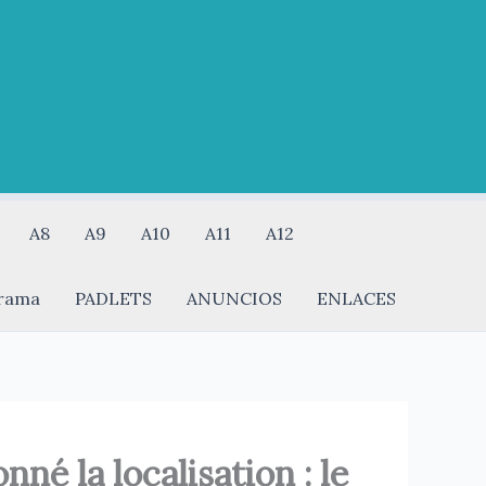
A8
A9
A10
A11
A12
rama
PADLETS
ANUNCIOS
ENLACES
é la localisation : le