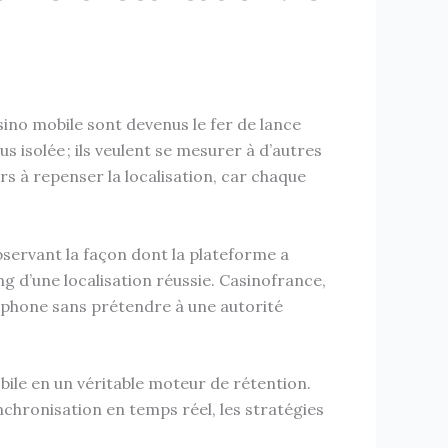
sino mobile sont devenus le fer de lance
isolée ; ils veulent se mesurer à d’autres
urs à repenser la localisation, car chaque
bservant la façon dont la plateforme a
g d’une localisation réussie. Casinofrance,
ophone sans prétendre à une autorité
bile en un véritable moteur de rétention.
ynchronisation en temps réel, les stratégies