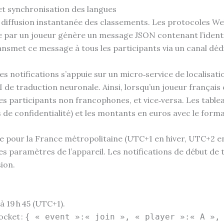
et synchronisation des langues
a diffusion instantanée des classements. Les protocoles W
e par un joueur génère un message JSON contenant l’identif
nsmet ce message à tous les participants via un canal dédi
s notifications s’appuie sur un micro‑service de localisati
I de traduction neuronale. Ainsi, lorsqu’un joueur français
s participants non francophones, et vice‑versa. Les table
de confidentialité) et les montants en euros avec le format 
le pour la France métropolitaine (UTC+1 en hiver, UTC+2 en
les paramètres de l’appareil. Les notifications de début de t
sion.
 à 19 h 45 (UTC+1).
ocket :
{ « event »:« join », « player »:« A »,