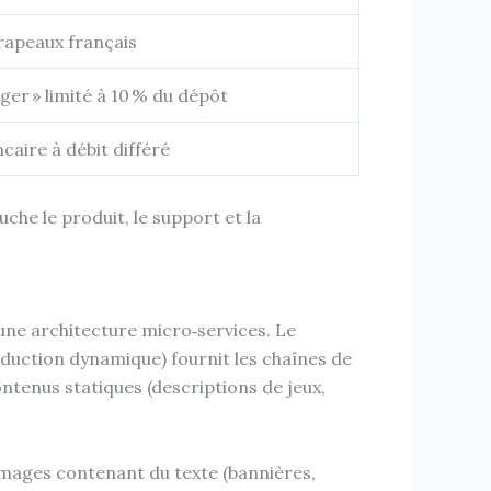
rapeaux français
ger » limité à 10 % du dépôt
ncaire à débit différé
ouche le produit, le support et la
une architecture micro‑services. Le
traduction dynamique) fournit les chaînes de
tenus statiques (descriptions de jeux,
 images contenant du texte (bannières,