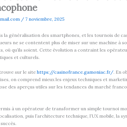
ancophone
mail.com
/
7 noviembre, 2025
is la généralisation des smartphones, et les tournois de ca
eurs ne se contentent plus de miser sur une machine à sous 
s, où qu’ils soient. Cette évolution a contraint les opérate
ques et culturels.
rouve sur le site
https://casinofrance.gamoniac.fr/
. En o
aises, on comprend mieux les enjeux techniques et marketin
ose des aperçus utiles sur les tendances du marché franc
 permis à un opérateur de transformer un simple tournoi mo
calisation, puis l’architecture technique, l’UX mobile, la s
 succès.