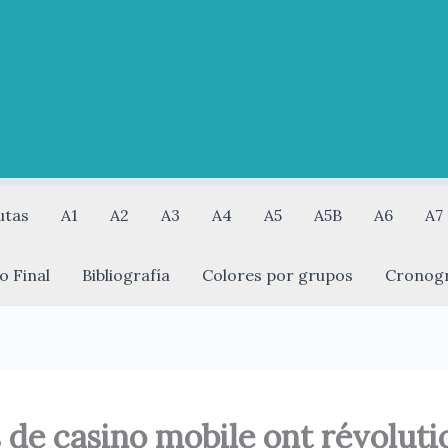
utas
A1
A2
A3
A4
A5
A5B
A6
A7
o Final
Bibliografía
Colores por grupos
Cronog
e casino mobile ont révolutionn