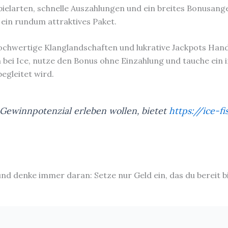
pielarten, schnelle Auszahlungen und ein breites Bonusa
ein rundum attraktives Paket.
chwertige Klanglandschaften und lukrative Jackpots Hand 
h bei Ice, nutze den Bonus ohne Einzahlung und tauche ein i
gleitet wird.
d Gewinnpotenzial erleben wollen, bietet
https://ice-f
und denke immer daran: Setze nur Geld ein, das du bereit b