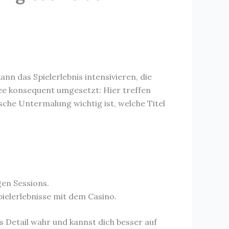
nn das Spielerlebnis intensivieren, die
dee konsequent umgesetzt: Hier treffen
sche Untermalung wichtig ist, welche Titel
en Sessions.
pielerlebnisse mit dem Casino.
 Detail wahr und kannst dich besser auf