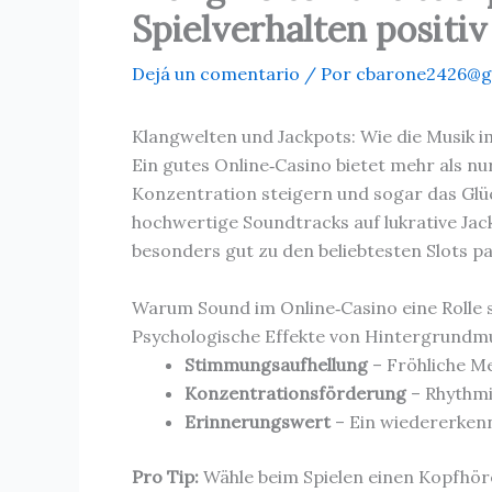
Spielverhalten positiv
Dejá un comentario
/ Por
cbarone2426@g
Klangwelten und Jackpots: Wie die Musik im 
Ein gutes Online‑Casino bietet mehr als nu
Konzentration steigern und sogar das Glüc
hochwertige Soundtracks auf lukrative Jack
besonders gut zu den beliebtesten Slots p
Warum Sound im Online‑Casino eine Rolle s
Psychologische Effekte von Hintergrundm
Stimmungsaufhellung
– Fröhliche Me
Konzentrationsförderung
– Rhythmi
Erinnerungswert
– Ein wiedererkenn
Pro Tip:
Wähle beim Spielen einen Kopfhöre