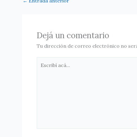
←
Entrada anterior
Dejá un comentario
Tu dirección de correo electrónico no ser
Escribí
acá...