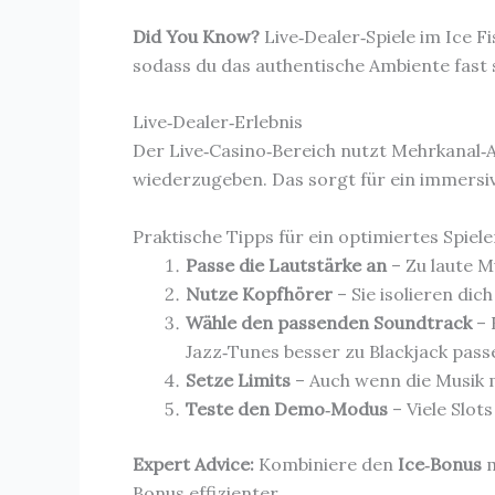
Did You Know?
Live‑Dealer‑Spiele im Ice F
sodass du das authentische Ambiente fast 
Live‑Dealer‑Erlebnis
Der Live‑Casino‑Bereich nutzt Mehrkanal‑A
wiederzugeben. Das sorgt für ein immersive
Praktische Tipps für ein optimiertes Spiele
Passe die Lautstärke an
– Zu laute M
Nutze Kopfhörer
– Sie isolieren di
Wähle den passenden Soundtrack
– 
Jazz‑Tunes besser zu Blackjack pass
Setze Limits
– Auch wenn die Musik m
Teste den Demo‑Modus
– Viele Slot
Expert Advice:
Kombiniere den
Ice‑Bonus
m
Bonus effizienter.