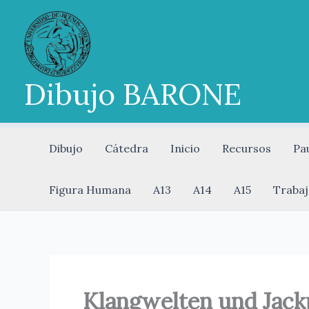
Ir
al
contenido
Dibujo BARONE
Dibujo
Cátedra
Inicio
Recursos
Pa
Figura Humana
A13
A14
A15
Trabaj
Klangwelten und Jackp