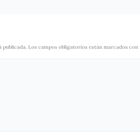
á publicada.
Los campos obligatorios están marcados con