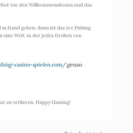
ngebot wie den Willkommensbonus und das
in Hand gehen, dann ist das Ice Fishing
n eine Welt, in der jedes Drehen von
ishing-casino-spielen.com/
genau
ist zu verlieren. Happy Gaming!