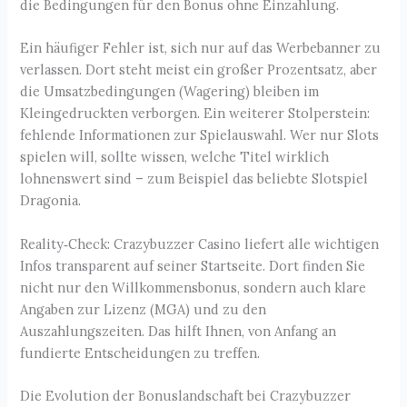
die Bedingungen für den Bonus ohne Einzahlung.
Ein häufiger Fehler ist, sich nur auf das Werbebanner zu
verlassen. Dort steht meist ein großer Prozentsatz, aber
die Umsatzbedingungen (Wagering) bleiben im
Kleingedruckten verborgen. Ein weiterer Stolperstein:
fehlende Informationen zur Spielauswahl. Wer nur Slots
spielen will, sollte wissen, welche Titel wirklich
lohnenswert sind – zum Beispiel das beliebte Slotspiel
Dragonia.
Reality‑Check: Crazybuzzer Casino liefert alle wichtigen
Infos transparent auf seiner Startseite. Dort finden Sie
nicht nur den Willkommensbonus, sondern auch klare
Angaben zur Lizenz (MGA) und zu den
Auszahlungszeiten. Das hilft Ihnen, von Anfang an
fundierte Entscheidungen zu treffen.
Die Evolution der Bonuslandschaft bei Crazybuzzer