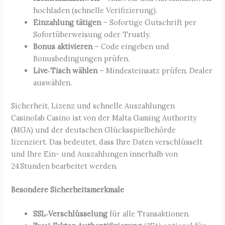
hochladen (schnelle Verifizierung).
Einzahlung tätigen
– Sofortige Gutschrift per
Sofortüberweisung oder Trustly.
Bonus aktivieren
– Code eingeben und
Bonusbedingungen prüfen.
Live‑Tisch wählen
– Mindesteinsatz prüfen, Dealer
auswählen.
Sicherheit, Lizenz und schnelle Auszahlungen
Casinolab Casino ist von der Malta Gaming Authority
(MGA) und der deutschen Glücksspielbehörde
lizenziert. Das bedeutet, dass Ihre Daten verschlüsselt
und Ihre Ein- und Auszahlungen innerhalb von
24 Stunden bearbeitet werden.
Besondere Sicherheitsmerkmale
SSL‑Verschlüsselung
für alle Transaktionen.