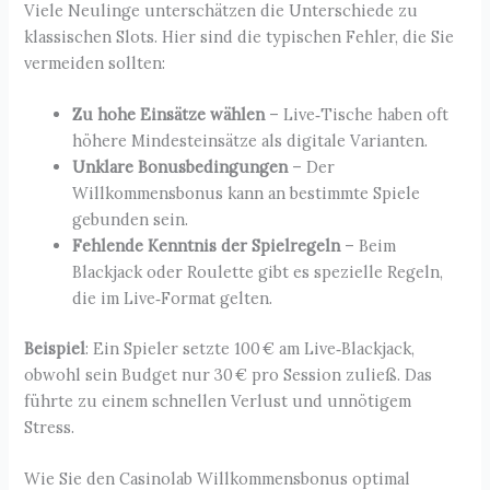
Viele Neulinge unterschätzen die Unterschiede zu
klassischen Slots. Hier sind die typischen Fehler, die Sie
vermeiden sollten:
Zu hohe Einsätze wählen
– Live‑Tische haben oft
höhere Mindesteinsätze als digitale Varianten.
Unklare Bonusbedingungen
– Der
Willkommensbonus kann an bestimmte Spiele
gebunden sein.
Fehlende Kenntnis der Spielregeln
– Beim
Blackjack oder Roulette gibt es spezielle Regeln,
die im Live‑Format gelten.
Beispiel
: Ein Spieler setzte 100 € am Live‑Blackjack,
obwohl sein Budget nur 30 € pro Session zuließ. Das
führte zu einem schnellen Verlust und unnötigem
Stress.
Wie Sie den Casinolab Willkommensbonus optimal