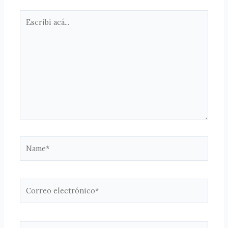
Escribí
acá...
Name*
Correo
electrónico*
Sitio