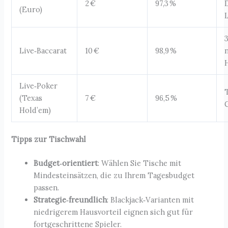
2 €
97,3 %
(Euro)
L
Live‑Baccarat
10 €
98,9 %
Live‑Poker
(Texas
7 €
96,5 %
Hold’em)
Tipps zur Tischwahl
Budget‑orientiert
: Wählen Sie Tische mit
Mindesteinsätzen, die zu Ihrem Tagesbudget
passen.
Strategie‑freundlich
: Blackjack‑Varianten mit
niedrigerem Hausvorteil eignen sich gut für
fortgeschrittene Spieler.