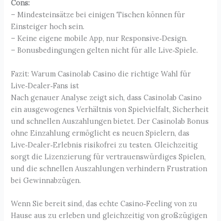
Cons:
– Mindesteinsätze bei einigen Tischen können für
Einsteiger hoch sein.
– Keine eigene mobile App, nur Responsive‑Design.
– Bonusbedingungen gelten nicht für alle Live‑Spiele.
Fazit: Warum Casinolab Casino die richtige Wahl für
Live‑Dealer‑Fans ist
Nach genauer Analyse zeigt sich, dass Casinolab Casino
ein ausgewogenes Verhältnis von Spielvielfalt, Sicherheit
und schnellen Auszahlungen bietet. Der Casinolab Bonus
ohne Einzahlung ermöglicht es neuen Spielern, das
Live‑Dealer‑Erlebnis risikofrei zu testen. Gleichzeitig
sorgt die Lizenzierung für vertrauenswürdiges Spielen,
und die schnellen Auszahlungen verhindern Frustration
bei Gewinnabzügen.
Wenn Sie bereit sind, das echte Casino‑Feeling von zu
Hause aus zu erleben und gleichzeitig von großzügigen