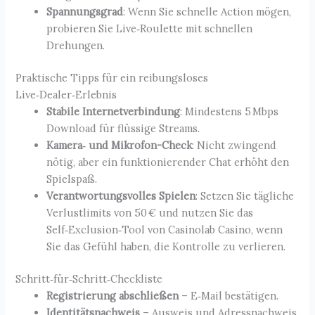
Spannungsgrad
: Wenn Sie schnelle Action mögen,
probieren Sie Live‑Roulette mit schnellen
Drehungen.
Praktische Tipps für ein reibungsloses
Live‑Dealer‑Erlebnis
Stabile Internetverbindung
: Mindestens 5 Mbps
Download für flüssige Streams.
Kamera‑ und Mikrofon-Check
: Nicht zwingend
nötig, aber ein funktionierender Chat erhöht den
Spielspaß.
Verantwortungsvolles Spielen
: Setzen Sie tägliche
Verlustlimits von 50 € und nutzen Sie das
Self‑Exclusion‑Tool von Casinolab Casino, wenn
Sie das Gefühl haben, die Kontrolle zu verlieren.
Schritt‑für‑Schritt‑Checkliste
Registrierung abschließen
– E‑Mail bestätigen.
Identitätsnachweis
– Ausweis und Adressnachweis