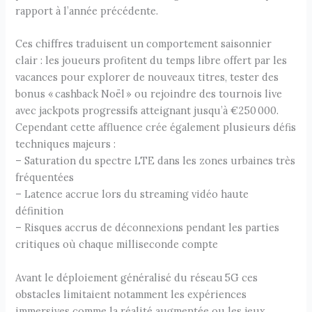
rapport à l’année précédente.
Ces chiffres traduisent un comportement saisonnier
clair : les joueurs profitent du temps libre offert par les
vacances pour explorer de nouveaux titres, tester des
bonus « cashback Noël » ou rejoindre des tournois live
avec jackpots progressifs atteignant jusqu’à €250 000.
Cependant cette affluence crée également plusieurs défis
techniques majeurs :
– Saturation du spectre LTE dans les zones urbaines très
fréquentées
– Latence accrue lors du streaming vidéo haute
définition
– Risques accrus de déconnexions pendant les parties
critiques où chaque milliseconde compte
Avant le déploiement généralisé du réseau 5G ces
obstacles limitaient notamment les expériences
immersives comme la réalité augmentée ou les jeux