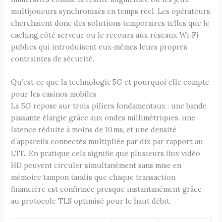
multijoueurs synchronisés en temps réel. Les opérateurs
cherchaient donc des solutions temporaires telles que le
caching côté serveur ou le recours aux réseaux Wi‑Fi
publics qui introduisent eux‑mêmes leurs propres
contraintes de sécurité.
Qu’est‑ce que la technologie 5G et pourquoi elle compte
pour les casinos mobiles
La 5G repose sur trois piliers fondamentaux : une bande
passante élargie grâce aux ondes millimétriques, une
latence réduite à moins de 10 ms, et une densité
d’appareils connectés multipliée par dix par rapport au
LTE. En pratique cela signifie que plusieurs flux vidéo
HD peuvent circuler simultanément sans mise en
mémoire tampon tandis que chaque transaction
financière est confirmée presque instantanément grâce
au protocole TLS optimisé pour le haut débit.