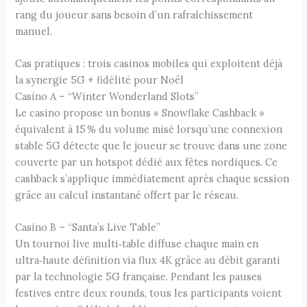
rang du joueur sans besoin d’un rafraîchissement
manuel.
Cas pratiques : trois casinos mobiles qui exploitent déjà
la synergie 5G + fidélité pour Noël
Casino A – “Winter Wonderland Slots”
Le casino propose un bonus « Snowflake Cashback »
équivalent à 15 % du volume misé lorsqu’une connexion
stable 5G détecte que le joueur se trouve dans une zone
couverte par un hotspot dédié aux fêtes nordiques. Ce
cashback s’applique immédiatement après chaque session
grâce au calcul instantané offert par le réseau.
Casino B – “Santa’s Live Table”
Un tournoi live multi‑table diffuse chaque main en
ultra‑haute définition via flux 4K grâce au débit garanti
par la technologie 5G française. Pendant les pauses
festives entre deux rounds, tous les participants voient