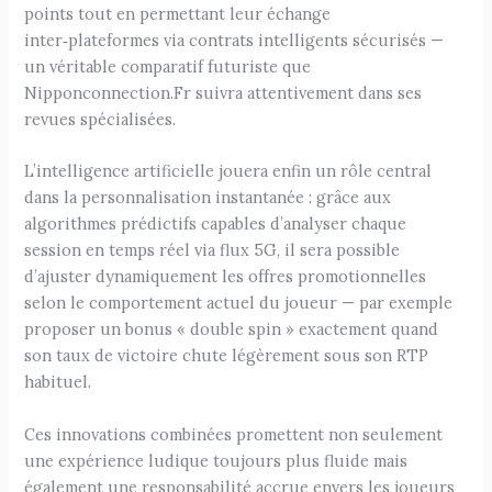
points tout en permettant leur échange
inter‑plateformes via contrats intelligents sécurisés —
un véritable comparatif futuriste que
Nipponconnection.Fr suivra attentivement dans ses
revues spécialisées.
L’intelligence artificielle jouera enfin un rôle central
dans la personnalisation instantanée : grâce aux
algorithmes prédictifs capables d’analyser chaque
session en temps réel via flux 5G, il sera possible
d’ajuster dynamiquement les offres promotionnelles
selon le comportement actuel du joueur — par exemple
proposer un bonus « double spin » exactement quand
son taux de victoire chute légèrement sous son RTP
habituel.
Ces innovations combinées promettent non seulement
une expérience ludique toujours plus fluide mais
également une responsabilité accrue envers les joueurs