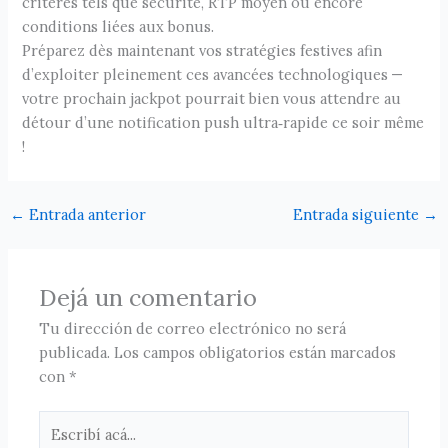
critères tels que sécurité, RTP moyen ou encore
conditions liées aux bonus.
Préparez dès maintenant vos stratégies festives afin
d’exploiter pleinement ces avancées technologiques —
votre prochain jackpot pourrait bien vous attendre au
détour d’une notification push ultra‑rapide ce soir même
!
←
Entrada anterior
Entrada siguiente
→
Dejá un comentario
Tu dirección de correo electrónico no será
publicada.
Los campos obligatorios están marcados
con
*
Escribí
acá...