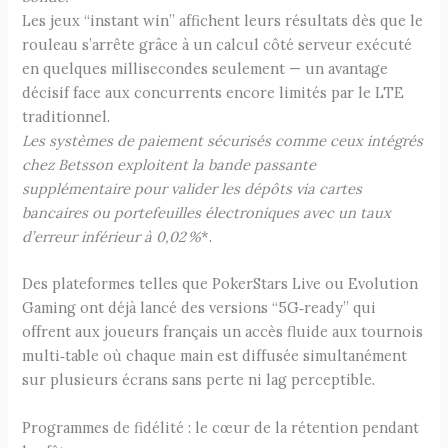
Les jeux “instant win” affichent leurs résultats dès que le
rouleau s’arrête grâce à un calcul côté serveur exécuté
en quelques millisecondes seulement — un avantage
décisif face aux concurrents encore limités par le LTE
traditionnel.
Les systèmes de paiement sécurisés comme ceux intégrés
chez Betsson exploitent la bande passante
supplémentaire pour valider les dépôts via cartes
bancaires ou portefeuilles électroniques avec un taux
d’erreur inférieur à
0,02 %
*.
Des plateformes telles que PokerStars Live ou Evolution
Gaming ont déjà lancé des versions “5G‑ready” qui
offrent aux joueurs français un accès fluide aux tournois
multi‑table où chaque main est diffusée simultanément
sur plusieurs écrans sans perte ni lag perceptible.
Programmes de fidélité : le cœur de la rétention pendant