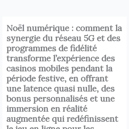
Ir
al
contenido
Noël numérique : comment la
synergie du réseau 5G et des
programmes de fidélité
transforme l’expérience des
casinos mobiles pendant la
période festive, en offrant
une latence quasi nulle, des
bonus personnalisés et une
immersion en réalité
augmentée qui redéfinissent
le jeu en ligne pour les