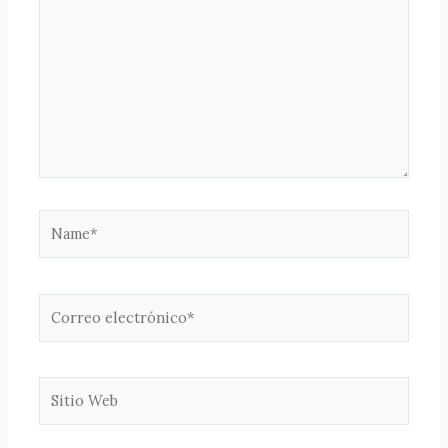
Name*
Correo
electrónico*
Sitio
Web