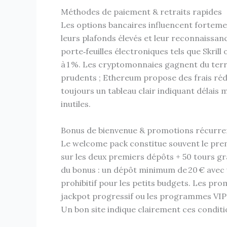
Méthodes de paiement & retraits rapides
Les options bancaires influencent fortemen
leurs plafonds élevés et leur reconnaissanc
porte‑feuilles électroniques tels que Skril
à 1 %. Les cryptomonnaies gagnent du terra
prudents ; Ethereum propose des frais rédu
toujours un tableau clair indiquant délais m
inutiles.
Bonus de bienvenue & promotions récurre
Le welcome pack constitue souvent le prem
sur les deux premiers dépôts + 50 tours gra
du bonus : un dépôt minimum de 20 € avec un
prohibitif pour les petits budgets. Les pro
jackpot progressif ou les programmes VIP à 
Un bon site indique clairement ces conditi