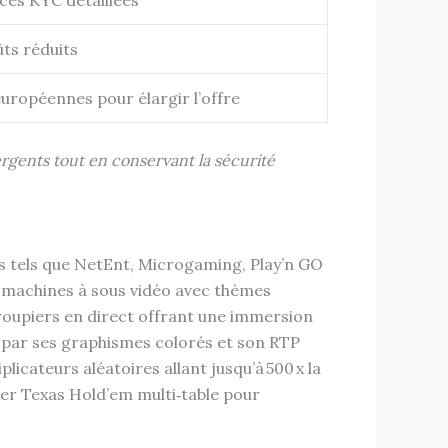
ts réduits
uropéennes pour élargir l’offre
rgents tout en conservant la sécurité
s tels que NetEnt, Microgaming, Play’n GO
: machines à sous vidéo avec thèmes
roupiers en direct offrant une immersion
t par ses graphismes colorés et son RTP
licateurs aléatoires allant jusqu’à 500 x la
er Texas Hold’em multi‑table pour