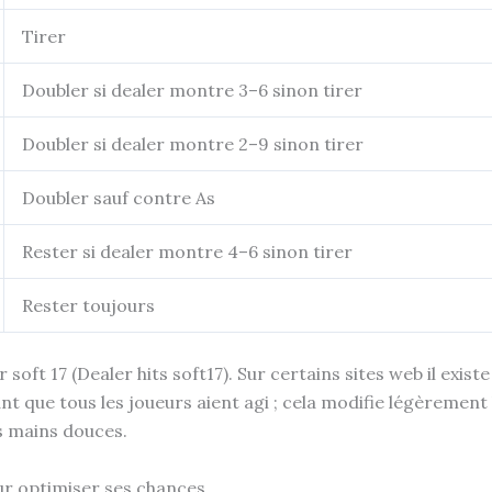
Tirer
Doubler si dealer montre 3–6 sinon tirer
Doubler si dealer montre 2–9 sinon tirer
Doubler sauf contre As
Rester si dealer montre 4–6 sinon tirer
Rester toujours
 soft 17 (Dealer hits soft17). Sur certains sites web il exist
t que tous les joueurs aient agi ; cela modifie légèrement l
s mains douces.
our optimiser ses chances