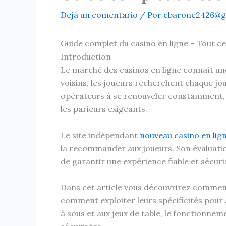
Dejá un comentario
/ Por
cbarone2426@g
Guide complet du casino en ligne – Tout ce
Introduction
Le marché des casinos en ligne connaît u
voisins, les joueurs recherchent chaque jo
opérateurs à se renouveler constamment, d
les parieurs exigeants.
Le site indépendant
nouveau casino en lig
la recommander aux joueurs. Son évaluation
de garantir une expérience fiable et sécuri
Dans cet article vous découvrirez comment c
comment exploiter leurs spécificités pou
à sous et aux jeux de table, le fonctionne