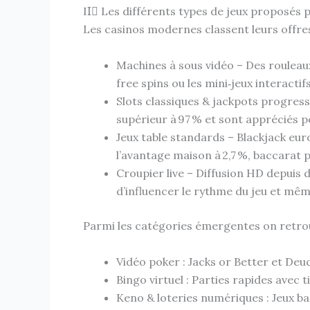
II️⃣ Les différents types de jeux proposés p
Les casinos modernes classent leurs offres
Machines à sous vidéo – Des rouleaux
free spins ou les mini‑jeux interacti
Slots classiques & jackpots progressi
supérieur à 97 % et sont appréciés po
Jeux table standards – Blackjack eur
l’avantage maison à 2,7 %, baccarat p
Croupier live – Diffusion HD depuis d
d’influencer le rythme du jeu et même
Parmi les catégories émergentes on retrou
Vidéo poker : Jacks or Better et Deu
Bingo virtuel : Parties rapides ave
Keno & loteries numériques : Jeux bas