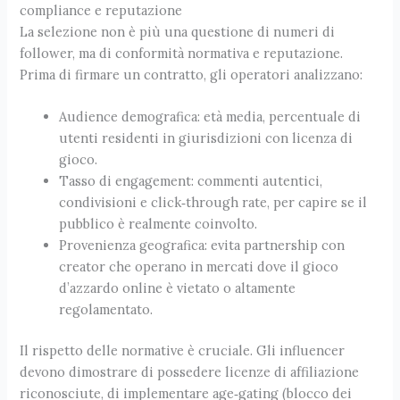
compliance e reputazione
La selezione non è più una questione di numeri di
follower, ma di conformità normativa e reputazione.
Prima di firmare un contratto, gli operatori analizzano:
Audience demografica: età media, percentuale di
utenti residenti in giurisdizioni con licenza di
gioco.
Tasso di engagement: commenti autentici,
condivisioni e click‑through rate, per capire se il
pubblico è realmente coinvolto.
Provenienza geografica: evita partnership con
creator che operano in mercati dove il gioco
d’azzardo online è vietato o altamente
regolamentato.
Il rispetto delle normative è cruciale. Gli influencer
devono dimostrare di possedere licenze di affiliazione
riconosciute, di implementare age‑gating (blocco dei