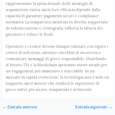
rappresentano la spina dorsale delle strategie di
acquisizione estiva, ma la loro efficacia dipende dalla
capacità di garantire pagamenti sicuri e compliance
normativa. La trasparenza mostrata in diretta, supportata
da tokenizzazione e crittografia, rafforza la fiducia dei
giocatori e riduce le frodi.
Operatori e creator devono dunque valutare con rigore i
criteri di selezione, adottare checklist di sicurezza e
comunicare messaggi di gioco responsabile. Guardando
al futuro, l’IA e la blockchain apriranno nuove strade per
un engagement più immersivo e tracciabile. In un
mercato in rapida evoluzione, la tecnologia non è solo un
supporto, ma il motore che renderà le esperienze di
gioco estive più sicure, trasparenti e avvincenti.
←
Entrada anterior
Entrada siguiente
→