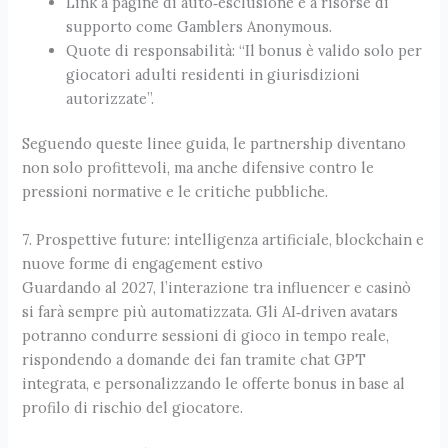
Link a pagine di auto‑esclusione e a risorse di
supporto come Gamblers Anonymous.
Quote di responsabilità: “Il bonus è valido solo per
giocatori adulti residenti in giurisdizioni
autorizzate”.
Seguendo queste linee guida, le partnership diventano
non solo profittevoli, ma anche difensive contro le
pressioni normative e le critiche pubbliche.
7. Prospettive future: intelligenza artificiale, blockchain e
nuove forme di engagement estivo
Guardando al 2027, l’interazione tra influencer e casinò
si farà sempre più automatizzata. Gli AI‑driven avatars
potranno condurre sessioni di gioco in tempo reale,
rispondendo a domande dei fan tramite chat GPT
integrata, e personalizzando le offerte bonus in base al
profilo di rischio del giocatore.