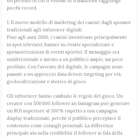
un periodo in cui il volume di transazioni raggiunge
picchi record.
1. Il nuovo modello di marketing dei casinò: dagli sponsor
tradizionali agli influencer digitali
Fino agli anni 2000, i casinò investivano principalmente
in spot televisivi, banner su riviste specializzate e
sponsorizzazioni di eventi sportivi. Il messaggio era
unidirezionale e mirato a un pubblico ampio, ma poco
profilato. Con l’avvento del digitale, le campagne sono
passate a un approccio data‑driven: targeting per età,
geolocalizzazione e storico di gioco.
Gli influencer hanno cambiato le regole del gioco. Un
creator con 500 000 follower su Instagram può generare
un ROI superiore al 300 % rispetto a una campagna
display tradizionale, perché il pubblico percepisce il
contenuto come consigli personali. La differenza
principale sta nella credibilità: il follower si fida della