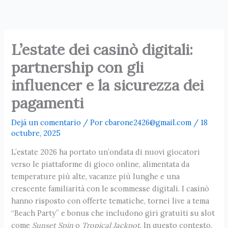
Ir
al
contenido
L’estate dei casinò digitali:
partnership con gli
influencer e la sicurezza dei
pagamenti
Dejá un comentario
/ Por
cbarone2426@gmail.com
/
18
octubre, 2025
L’estate 2026 ha portato un’ondata di nuovi giocatori
verso le piattaforme di gioco online, alimentata da
temperature più alte, vacanze più lunghe e una
crescente familiarità con le scommesse digitali. I casinò
hanno risposto con offerte tematiche, tornei live a tema
“Beach Party” e bonus che includono giri gratuiti su slot
come
Sunset Spin
o
Tropical Jackpot
. In questo contesto,