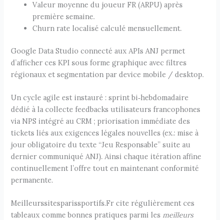
Valeur moyenne du joueur FR (ARPU) après
première semaine.
Churn rate localisé calculé mensuellement.
Google Data Studio connecté aux APIs ANJ permet
d’afficher ces KPI sous forme graphique avec filtres
régionaux et segmentation par device mobile / desktop.
Un cycle agile est instauré : sprint bi‑hebdomadaire
dédié à la collecte feedbacks utilisateurs francophones
via NPS intégré au CRM ; priorisation immédiate des
tickets liés aux exigences légales nouvelles (ex.: mise à
jour obligatoire du texte “Jeu Responsable” suite au
dernier communiqué ANJ). Ainsi chaque itération affine
continuellement l’offre tout en maintenant conformité
permanente.
Meilleurssitesparissportifs.Fr cite régulièrement ces
tableaux comme bonnes pratiques parmi les
meilleurs