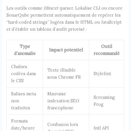
Les outils comme i18next-parser, Lokalise CLI ou encore
SonarQube permettent automatiquement de repérer les
“hard‑coded strings” logées dans le HTML ou JavaScript
et d’établir un tableau d’audit priorisé :
Type
Outil
Impact potentiel
d’anomalie
recommandé
Chaînes
Texte illisible
codées dans
Stylelint
sous Chrome FR
le CSS
Balises meta
Mauvaise
Screaming
non
indexation SEO
Frog
traduites
francophone
Formats
Confusion lors
date/heure
Intl API