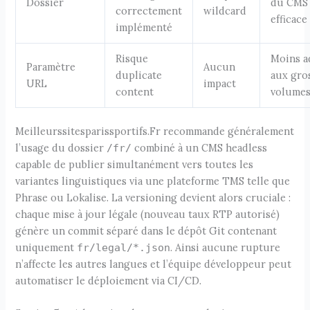
Dossier
du CMS
correctement
wildcard
efficace
implémenté
Risque
Moins a
Paramètre
Aucun
duplicate
aux gro
URL
impact
content
volume
Meilleurssitesparissportifs.Fr recommande généralement
l’usage du dossier
combiné à un CMS headless
/fr/
capable de publier simultanément vers toutes les
variantes linguistiques via une plateforme TMS telle que
Phrase ou Lokalise. La versioning devient alors cruciale :
chaque mise à jour légale (nouveau taux RTP autorisé)
génère un commit séparé dans le dépôt Git contenant
uniquement
. Ainsi aucune rupture
fr/legal/*.json
n’affecte les autres langues et l’équipe développeur peut
automatiser le déploiement via CI/CD.