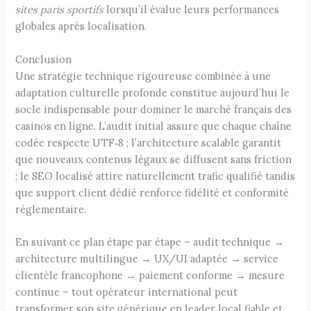
sites paris sportifs
lorsqu’il évalue leurs performances
globales après localisation.
Conclusion
Une stratégie technique rigoureuse combinée à une
adaptation culturelle profonde constitue aujourd’hui le
socle indispensable pour dominer le marché français des
casinos en ligne. L’audit initial assure que chaque chaîne
codée respecte UTF‑8 ; l’architecture scalable garantit
que nouveaux contenus légaux se diffusent sans friction
; le SEO localisé attire naturellement trafic qualifié tandis
que support client dédié renforce fidélité et conformité
réglementaire.
En suivant ce plan étape par étape – audit technique →
architecture multilingue → UX/UI adaptée → service
clientèle francophone → paiement conforme → mesure
continue – tout opérateur international peut
transformer son site générique en leader local fiable et