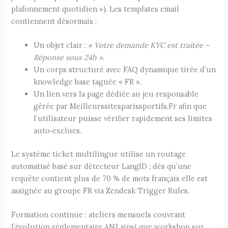
plafonnement quotidien »). Les templates email
contiennent désormais :
Un objet clair :
« Votre demande KYC est traitée –
Réponse sous 24h »
.
Un corps structuré avec FAQ dynamique tirée d’un
knowledge base taguée « FR ».
Un lien vers la page dédiée au jeu responsable
gérée par Meilleurssitesparissportifs.Fr afin que
l’utilisateur puisse vérifier rapidement ses limites
auto‑exclues.
Le système ticket multilingue utilise un routage
automatisé basé sur détecteur LangID ; dès qu’une
requête contient plus de 70 % de mots français elle est
assignée au groupe FR via Zendesk Trigger Rules.
Formation continue : ateliers mensuels couvrant
l’évolution réglementaire ANJ ainsi que workshop sur