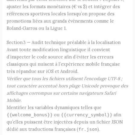
ajuster les formats monétaires (€ vs $) et intégrer des
références sportives locales lorsqu’on propose des
promotions liées aux grands événements comme le
Roland‑Garros ou la Ligue 1.
Section 3 — Audit technique préalable à la localisation
Avant toute modification linguistique il convient
d’inspecter le code source afin d’éviter les erreurs
classiques qui nuisent à l’expérience mobile française
très répandue sur iOS et Android.
Vérifier que tous les fichiers utilisent l’encodage UTF‑8 ;
tout caractère accentué hors plage Unicode provoque des
affichages corrompus sur certains navigateurs Safari
Mobile.
Identifier les variables dynamiques telles que
ou
afin
{{welcome_bonus}}
{{currency_symbol}}
qu’elles puissent être injectées depuis un fichier JSON
dédié aux traductions françaises (
).
fr.json