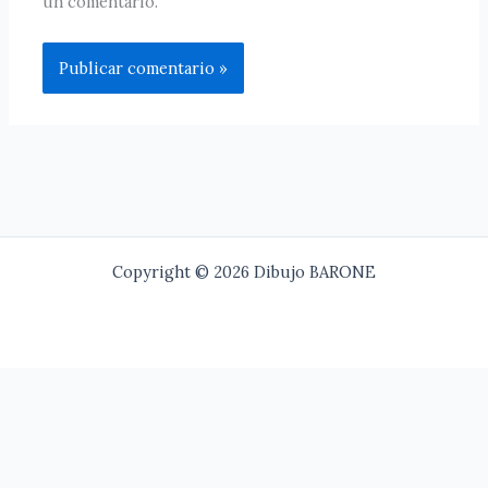
un comentario.
Copyright © 2026 Dibujo BARONE