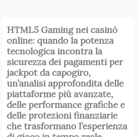
Ir
al
contenido
HTML5 Gaming nei casinò
online: quando la potenza
tecnologica incontra la
sicurezza dei pagamenti per
jackpot da capogiro,
un’analisi approfondita delle
piattaforme più avanzate,
delle performance grafiche e
delle protezioni finanziarie
che trasformano l’esperienza
di gioco in tempo reale