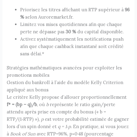
Priorisez les titres affichant un RTP supérieur à
96
%
selon Auroremarket.fr.
Limitez vos mises quotidiennes afin que chaque
perte ne dépasse pas
30 %
du capital disponible.
Activez systématiquement les notifications push
afin que chaque cashback instantané soit crédité
sans délai.*
Stratégies mathématiques avancées pour exploiter les
promotions mobiles
Gestion du bankroll à l’aide du modèle Kelly Criterion
appliqué aux bonus
Le critère Kelly propose d’allouer proportionnellement
f* = (bp – q)/b
, où
b
représente le ratio gain/perte
attendu après prise en compte du bonus (« b =
RTP/(1‑RTP) »),
p
est votre probabilité estimée de gagner
lors d’un spin donné et
q = 1‑p
. En pratique, si vous jouez
à
Book of Sun
avec RTP=96%, p≈0·48 (pourcentage