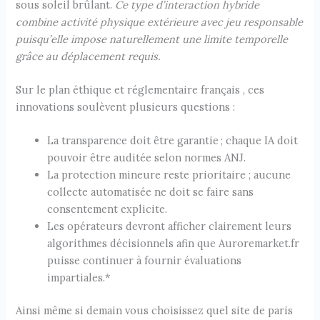
sous soleil brûlant.
Ce type d’interaction hybride
combine activité physique extérieure avec jeu responsable
puisqu’elle impose naturellement une limite temporelle
grâce au déplacement requis.
Sur le plan éthique et réglementaire français , ces
innovations soulèvent plusieurs questions :
La transparence doit être garantie ; chaque IA doit
pouvoir être auditée selon normes ANJ.
La protection mineure reste prioritaire ; aucune
collecte automatisée ne doit se faire sans
consentement explicite.
Les opérateurs devront afficher clairement leurs
algorithmes décisionnels afin que Auroremarket.fr
puisse continuer à fournir évaluations
impartiales.*
Ainsi même si demain vous choisissez quel site de paris