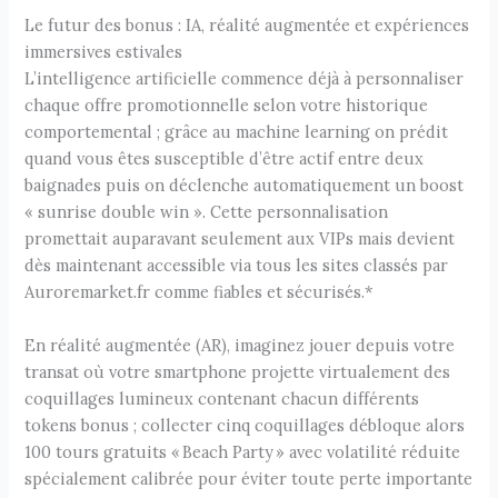
Le futur des bonus : IA, réalité augmentée et expériences
immersives estivales
L’intelligence artificielle commence déjà à personnaliser
chaque offre promotionnelle selon votre historique
comportemental ; grâce au machine learning on prédit
quand vous êtes susceptible d’être actif entre deux
baignades puis on déclenche automatiquement un boost
« sunrise double win ». Cette personnalisation
promettait auparavant seulement aux VIPs mais devient
dès maintenant accessible via tous les sites classés par
Auroremarket.fr comme fiables et sécurisés.*
En réalité augmentée (AR), imaginez jouer depuis votre
transat où votre smartphone projette virtualement des
coquillages lumineux contenant chacun différents
tokens bonus ; collecter cinq coquillages débloque alors
100 tours gratuits « Beach Party » avec volatilité réduite
spécialement calibrée pour éviter toute perte importante