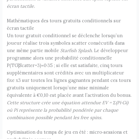
écran tactile.
Mathématiques des tours gratuits conditionnels sur
écran tactile
Un tour gratuit conditionnel se déclenche lorsqu’un
joueur réalise trois symboles scatter consécutifs dans
une même partie mobile
Starfish Splash
. Le développeur
programme alors une probabilité conditionnelle
P(TG|Scatter=3)≈0·35 ; si elle est satisfaite, cinq tours
supplémentaires sont crédités avec un multiplicateur
fixe x3 sur toutes les lignes gagnantes pendant ces tours
gratuits uniquement lorsqu’une mise minimale
équivalente à €0,10 est placée avant l’activation du bonus.
Cette structure crée une équation attendue EV = Σ(Pi·Gi)
où Pi représente la probabilité pondérée par chaque
combinaison possible pendant les free spins.
Optimisation du temps de jeu en été : micro‑sessions et