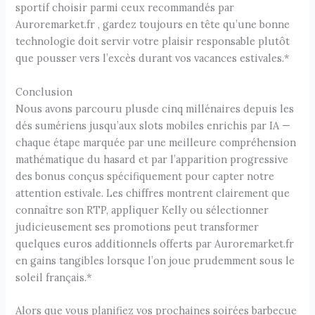
sportif choisir parmi ceux recommandés par
Auroremarket.fr , gardez toujours en tête qu’une bonne
technologie doit servir votre plaisir responsable plutôt
que pousser vers l’excès durant vos vacances estivales.*
Conclusion
Nous avons parcouru plusde cinq millénaires depuis les
dés sumériens jusqu’aux slots mobiles enrichis par IA —
chaque étape marquée par une meilleure compréhension
mathématique du hasard et par l’apparition progressive
des bonus conçus spécifiquement pour capter notre
attention estivale. Les chiffres montrent clairement que
connaître son RTP, appliquer Kelly ou sélectionner
judicieusement ses promotions peut transformer
quelques euros additionnels offerts par Auroremarket.fr
en gains tangibles lorsque l’on joue prudemment sous le
soleil français.*
Alors que vous planifiez vos prochaines soirées barbecue