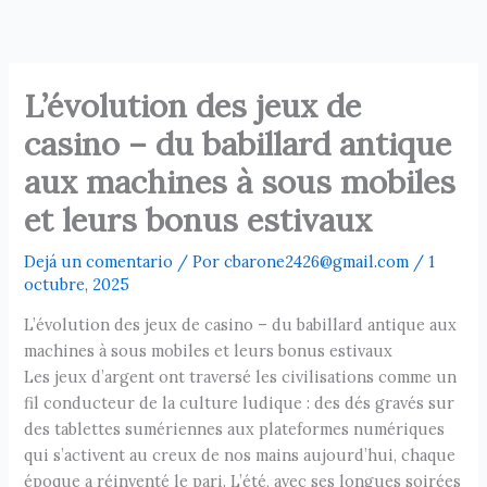
Ir
al
contenido
L’évolution des jeux de
casino – du babillard antique
aux machines à sous mobiles
et leurs bonus estivaux
Dejá un comentario
/ Por
cbarone2426@gmail.com
/
1
octubre, 2025
L’évolution des jeux de casino – du babillard antique aux
machines à sous mobiles et leurs bonus estivaux
Les jeux d’argent ont traversé les civilisations comme un
fil conducteur de la culture ludique : des dés gravés sur
des tablettes sumériennes aux plateformes numériques
qui s’activent au creux de nos mains aujourd’hui, chaque
époque a réinventé le pari. L’été, avec ses longues soirées