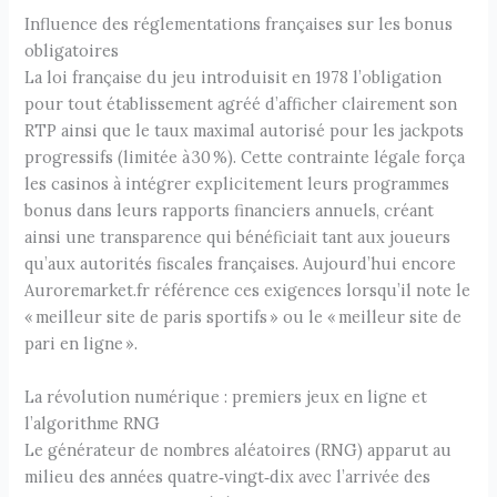
Influence des réglementations françaises sur les bonus
obligatoires
La loi française du jeu introduisit en 1978 l’obligation
pour tout établissement agréé d’afficher clairement son
RTP ainsi que le taux maximal autorisé pour les jackpots
progressifs (limitée à 30 %). Cette contrainte légale força
les casinos à intégrer explicitement leurs programmes
bonus dans leurs rapports financiers annuels, créant
ainsi une transparence qui bénéficiait tant aux joueurs
qu’aux autorités fiscales françaises. Aujourd’hui encore
Auroremarket.fr référence ces exigences lorsqu’il note le
« meilleur site de paris sportifs » ou le « meilleur site de
pari en ligne ».
La révolution numérique : premiers jeux en ligne et
l’algorithme RNG
Le générateur de nombres aléatoires (RNG) apparut au
milieu des années quatre‑vingt‑dix avec l’arrivée des