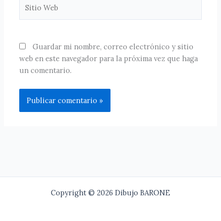
Sitio
Web
Guardar mi nombre, correo electrónico y sitio
web en este navegador para la próxima vez que haga
un comentario.
Copyright © 2026 Dibujo BARONE