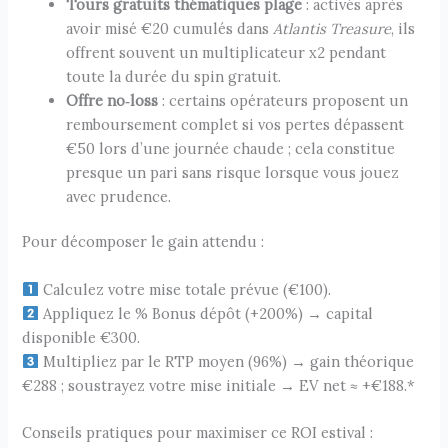
Tours gratuits thématiques plage
: activés après
avoir misé €20 cumulés dans
Atlantis Treasure
, ils
offrent souvent un multiplicateur x2 pendant
toute la durée du spin gratuit.
Offre no‑loss
: certains opérateurs proposent un
remboursement complet si vos pertes dépassent
€50 lors d’une journée chaude ; cela constitue
presque un pari sans risque lorsque vous jouez
avec prudence.
Pour décomposer le gain attendu :
Calculez votre mise totale prévue (€100).
Appliquez le % Bonus dépôt (+200%) → capital
disponible €300.
Multipliez par le RTP moyen (96%) → gain théorique
€288 ; soustrayez votre mise initiale → EV net ≈ +€188.*
Conseils pratiques pour maximiser ce ROI estival :