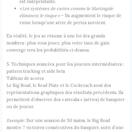
est indépendante.
« Les systèmes de cartes comme le Martingale
éliminent le risque »
– Ils augmentent le risque de
ruine lorsqu’une série de pertes survient.
En réalité, le jeu se résume à une loi des grands
nombres : plus vous jouez, plus votre taux de gain
converge vers les probabilités ci‑dessus.
5. Techniques avancées pour les joueurs intermédiaires :
pattern tracking et side bets
Tableau de scores
Le Big Road, le Bead Plate et le Cockroach sont des
représentations graphiques des résultats précédents. Ils
permettent d’observer des « streaks » (séries) de banquier
ou de joueur.
Exemple
: Sur une session de 50 mains, le Big Road
montre 7 victoires consécutives du banquier, suivi d’une