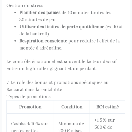
Gestion du stress
Planifier des pauses
de 10 minutes toutes les
30 minutes de jeu.
Utiliser des limites de perte quotidienne
(ex. 10 %
de la bankroll).
Respiration consciente
pour réduire l’effet de la
montée d’adrénaline.
Le contrôle émotionnel est souvent le facteur décisif
entre un high‑roller gagnant et un perdant.
7. Le rôle des bonus et promotions spécifiques au
Baccarat dans la rentabilité
Types de promotions
Promotion
Condition
ROI estimé
+1,5 % sur
Cashback 10 % sur
Minimum de
500 € de
pertes nettes
200 € misés