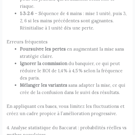
risque.
1‑3‑2‑6
– Séquence de 4 mains : mise 1 unité, puis 3,
2, 6 si les mains précédentes sont gagnantes.
Réinitialise à 1 unité dès une perte.
Erreurs fréquentes
Poursuivre les pertes
en augmentant la mise sans
stratégie claire.
Ignorer la commission
du banquier, ce qui peut
réduire le ROI de 1,4 % à 4,5 % selon la fréquence
des paris.
Mélanger les variantes
sans adapter la mise, ce qui
crée de la confusion dans le suivi des résultats.
En appliquant ces bases, vous limitez les fluctuations et
créez un cadre propice à l’amélioration progressive.
4. Analyse statistique du Baccarat : probabilités réelles vs
mythes populaires