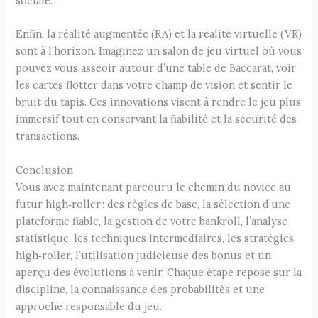
sociale.
Enfin, la réalité augmentée (RA) et la réalité virtuelle (VR)
sont à l’horizon. Imaginez un salon de jeu virtuel où vous
pouvez vous asseoir autour d’une table de Baccarat, voir
les cartes flotter dans votre champ de vision et sentir le
bruit du tapis. Ces innovations visent à rendre le jeu plus
immersif tout en conservant la fiabilité et la sécurité des
transactions.
Conclusion
Vous avez maintenant parcouru le chemin du novice au
futur high‑roller : des règles de base, la sélection d’une
plateforme fiable, la gestion de votre bankroll, l’analyse
statistique, les techniques intermédiaires, les stratégies
high‑roller, l’utilisation judicieuse des bonus et un
aperçu des évolutions à venir. Chaque étape repose sur la
discipline, la connaissance des probabilités et une
approche responsable du jeu.