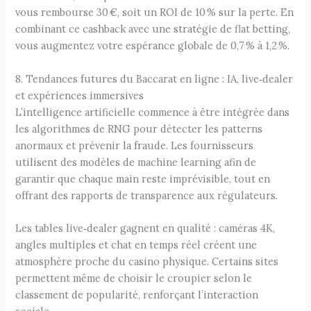
vous rembourse 30 €, soit un ROI de 10 % sur la perte. En
combinant ce cashback avec une stratégie de flat betting,
vous augmentez votre espérance globale de 0,7 % à 1,2 %.
8. Tendances futures du Baccarat en ligne : IA, live‑dealer
et expériences immersives
L’intelligence artificielle commence à être intégrée dans
les algorithmes de RNG pour détecter les patterns
anormaux et prévenir la fraude. Les fournisseurs
utilisent des modèles de machine learning afin de
garantir que chaque main reste imprévisible, tout en
offrant des rapports de transparence aux régulateurs.
Les tables live‑dealer gagnent en qualité : caméras 4K,
angles multiples et chat en temps réel créent une
atmosphère proche du casino physique. Certains sites
permettent même de choisir le croupier selon le
classement de popularité, renforçant l’interaction