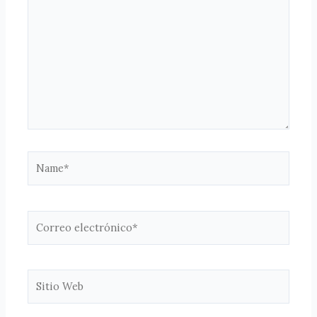
acá...
Name*
Correo
electrónico*
Sitio
Web