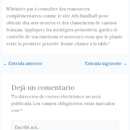
N’hésitez pas à consulter des ressources
complémentaires comme le site Ath Handball pour
obtenir des avis neutres et des classements de casinos
français. Appliquez les stratégies présentées, gardez le
contrôle de vos émotions et souvenez‑vous que le plaisir
reste la première priorité. Bonne chance à la table !
←
Entrada anterior
Entrada siguiente
→
Dejá un comentario
Tu dirección de correo electrónico no será
publicada.
Los campos obligatorios están marcados
con
*
Escribí