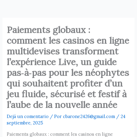
Ir
al
contenido
Paiements globaux :
comment les casinos en ligne
multidevises transforment
l’expérience Live, un guide
pas‑à‑pas pour les néophytes
qui souhaitent profiter d’un
jeu fluide, sécurisé et festif à
l’aube de la nouvelle année
Dejá un comentario
/ Por
cbarone2426@gmail.com
/
24
septiembre, 2025
Paiements globaux : comment les casinos en ligne