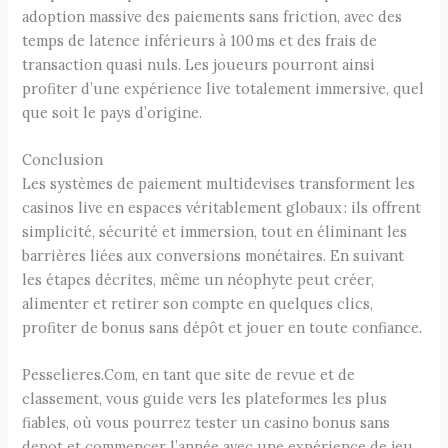
adoption massive des paiements sans friction, avec des
temps de latence inférieurs à 100 ms et des frais de
transaction quasi nuls. Les joueurs pourront ainsi
profiter d’une expérience live totalement immersive, quel
que soit le pays d’origine.
Conclusion
Les systèmes de paiement multidevises transforment les
casinos live en espaces véritablement globaux : ils offrent
simplicité, sécurité et immersion, tout en éliminant les
barrières liées aux conversions monétaires. En suivant
les étapes décrites, même un néophyte peut créer,
alimenter et retirer son compte en quelques clics,
profiter de bonus sans dépôt et jouer en toute confiance.
Pesselieres.Com, en tant que site de revue et de
classement, vous guide vers les plateformes les plus
fiables, où vous pourrez tester un casino bonus sans
depot et commencer l’année avec une expérience de jeu