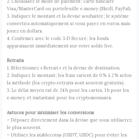
2. Choisissez le mode de paiement : carte bancaire
Visa/MasterCard ou portefeuille e‑money (Skrill, PayPal).
3. Indiquez le montant et la devise souhaitée ; le système
convertira automatiquement si vous payez en euros mais
jouez en dollars.
4. Confirmez avec le code 3‑D Secure ; les fonds
apparaissent immédiatement sur votre solde live.
Retraits
1. Sélectionnez « Retrait » et la devise de destination.
2. Indiquez le montant ; les frais varient de 0 % à 2 % selon
la méthode (les crypto‑retraits sont souvent gratuits).
3. Le délai moyen est de 24 h pour les cartes, 1 h pour les
e‑money, et instantané pour les cryptomonnaies.
Astuces pour minimiser les conversions
– Déposez directement dans la devise que vous utiliserez
le plus souvent.
– Utilisez les stablecoins (USDT, USDC) pour éviter les