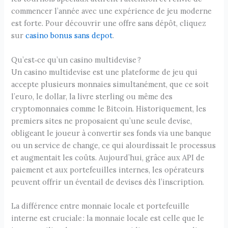
commencer l’année avec une expérience de jeu moderne
est forte. Pour découvrir une offre sans dépôt, cliquez
sur
casino bonus sans depot
.
Qu’est‑ce qu’un casino multidevise ?
Un casino multidevise est une plateforme de jeu qui
accepte plusieurs monnaies simultanément, que ce soit
l’euro, le dollar, la livre sterling ou même des
cryptomonnaies comme le Bitcoin. Historiquement, les
premiers sites ne proposaient qu’une seule devise,
obligeant le joueur à convertir ses fonds via une banque
ou un service de change, ce qui alourdissait le processus
et augmentait les coûts. Aujourd’hui, grâce aux API de
paiement et aux portefeuilles internes, les opérateurs
peuvent offrir un éventail de devises dès l’inscription.
La différence entre monnaie locale et portefeuille
interne est cruciale : la monnaie locale est celle que le