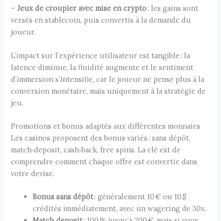
–
Jeux de croupier avec mise en crypto
: les gains sont
versés en stablecoin, puis convertis à la demande du
joueur.
L’impact sur l’expérience utilisateur est tangible : la
latence diminue, la fluidité augmente et le sentiment
d’immersion s’intensifie, car le joueur ne pense plus à la
conversion monétaire, mais uniquement à la stratégie de
jeu.
Promotions et bonus adaptés aux différentes monnaies
Les casinos proposent des bonus variés : sans dépôt,
match‑deposit, cash‑back, free spins. La clé est de
comprendre comment chaque offre est convertie dans
votre devise.
Bonus sans dépôt
: généralement 10 € ou 10 $
crédités immédiatement, avec un wagering de 30x.
Match‑deposit
: 100 % jusqu’à 200 €, mais si vous