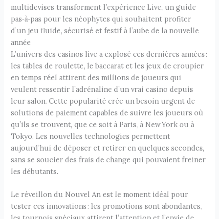
multidevises transforment l’expérience Live, un guide
pas‑à‑pas pour les néophytes qui souhaitent profiter
d’un jeu fluide, sécurisé et festif à l’aube de la nouvelle
année
L’univers des casinos live a explosé ces dernières années :
les tables de roulette, le baccarat et les jeux de croupier
en temps réel attirent des millions de joueurs qui
veulent ressentir l’adrénaline d’un vrai casino depuis
leur salon. Cette popularité crée un besoin urgent de
solutions de paiement capables de suivre les joueurs où
qu’ils se trouvent, que ce soit à Paris, à New York ou à
Tokyo. Les nouvelles technologies permettent
aujourd’hui de déposer et retirer en quelques secondes,
sans se soucier des frais de change qui pouvaient freiner
les débutants.
Le réveillon du Nouvel An est le moment idéal pour
tester ces innovations : les promotions sont abondantes,
les tournois spéciaux attirent l’attention et l’envie de