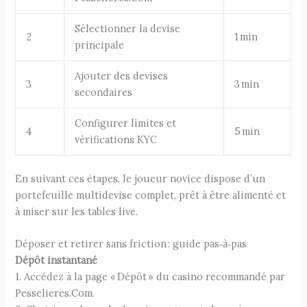
Sélectionner la devise
2
1 min
principale
Ajouter des devises
3
3 min
secondaires
Configurer limites et
4
5 min
vérifications KYC
En suivant ces étapes, le joueur novice dispose d’un
portefeuille multidevise complet, prêt à être alimenté et
à miser sur les tables live.
Déposer et retirer sans friction : guide pas‑à‑pas
Dépôt instantané
1. Accédez à la page « Dépôt » du casino recommandé par
Pesselieres.Com.