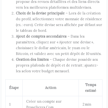
propose des revues détaillées et des liens directs
vers les meilleures plateformes multidevises.
Choix de la devise principale
– Lors de la création
du profil, sélectionnez votre monnaie de résidence
(ex. : euro). Cette devise sera affichée par défaut sur
le tableau de bord.
Ajout de comptes secondaires
– Dans les
paramètres, cliquez sur « Ajouter une devise »,
choisissez le dollar américain, le yuan ou le
Bitcoin, et validez avec un petit dépôt de 10 unités.
Gestion des limites
– Chaque devise possède ses
propres plafonds de dépôt et de retrait ; ajustez-
les selon votre budget mensuel.
Temps
Étape
Action
estimé
Créer un compte sur
1
2 min
Pesselieres.Com