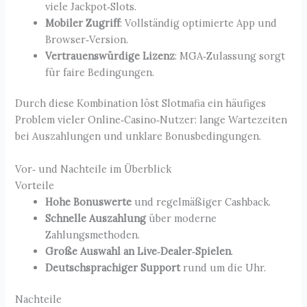
viele Jackpot‑Slots.
Mobiler Zugriff
: Vollständig optimierte App und
Browser‑Version.
Vertrauenswürdige Lizenz
: MGA‑Zulassung sorgt
für faire Bedingungen.
Durch diese Kombination löst Slotmafia ein häufiges
Problem vieler Online‑Casino‑Nutzer: lange Wartezeiten
bei Auszahlungen und unklare Bonusbedingungen.
Vor‑ und Nachteile im Überblick
Vorteile
Hohe Bonuswerte
und regelmäßiger Cashback.
Schnelle Auszahlung
über moderne
Zahlungsmethoden.
Große Auswahl an Live‑Dealer‑Spielen
.
Deutschsprachiger Support
rund um die Uhr.
Nachteile