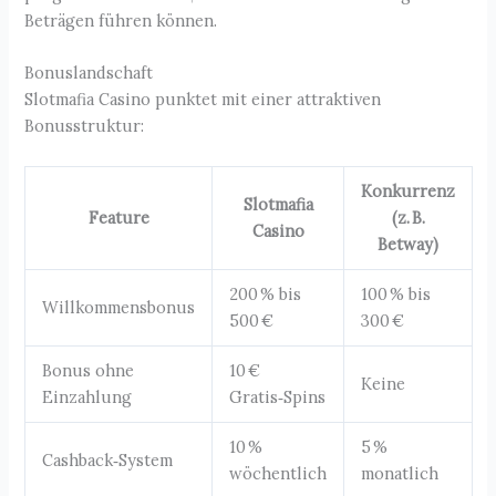
Beträgen führen können.
Bonuslandschaft
Slotmafia Casino punktet mit einer attraktiven
Bonusstruktur:
Konkurrenz
Slotmafia
Feature
(z. B.
Casino
Betway)
200 % bis
100 % bis
Willkommensbonus
500 €
300 €
Bonus ohne
10 €
Keine
Einzahlung
Gratis‑Spins
10 %
5 %
Cashback‑System
wöchentlich
monatlich