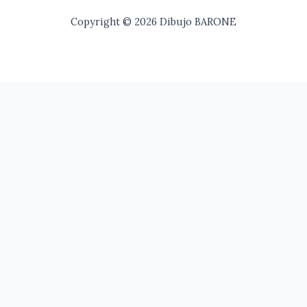
Copyright © 2026 Dibujo BARONE