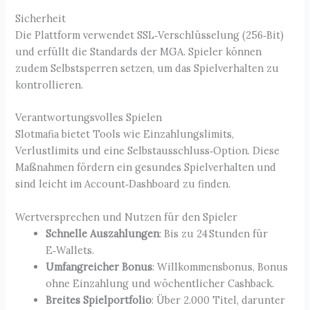
Sicherheit
Die Plattform verwendet SSL‑Verschlüsselung (256‑Bit)
und erfüllt die Standards der MGA. Spieler können
zudem Selbstsperren setzen, um das Spielverhalten zu
kontrollieren.
Verantwortungsvolles Spielen
Slotmafia bietet Tools wie Einzahlungslimits,
Verlustlimits und eine Selbstausschluss‑Option. Diese
Maßnahmen fördern ein gesundes Spielverhalten und
sind leicht im Account‑Dashboard zu finden.
Wertversprechen und Nutzen für den Spieler
Schnelle Auszahlungen
: Bis zu 24 Stunden für
E‑Wallets.
Umfangreicher Bonus
: Willkommensbonus, Bonus
ohne Einzahlung und wöchentlicher Cashback.
Breites Spielportfolio
: Über 2.000 Titel, darunter