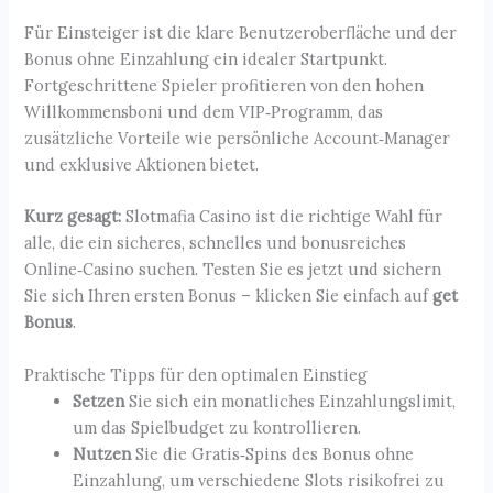
Für Einsteiger ist die klare Benutzeroberfläche und der
Bonus ohne Einzahlung ein idealer Startpunkt.
Fortgeschrittene Spieler profitieren von den hohen
Willkommensboni und dem VIP‑Programm, das
zusätzliche Vorteile wie persönliche Account‑Manager
und exklusive Aktionen bietet.
Kurz gesagt:
Slotmafia Casino ist die richtige Wahl für
alle, die ein sicheres, schnelles und bonusreiches
Online‑Casino suchen. Testen Sie es jetzt und sichern
Sie sich Ihren ersten Bonus – klicken Sie einfach auf
get
Bonus
.
Praktische Tipps für den optimalen Einstieg
Setzen
Sie sich ein monatliches Einzahlungslimit,
um das Spielbudget zu kontrollieren.
Nutzen
Sie die Gratis‑Spins des Bonus ohne
Einzahlung, um verschiedene Slots risikofrei zu