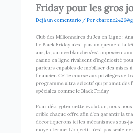
Friday pour les gros j
Dejá un comentario
/ Por
cbarone2426@g
Club des Millionnaires du Jeu en Ligne : A
Le Black Friday n’est plus uniquement la f
ans, la journée blanche s’est imposée comm
casino en ligne rivalisent d’ingéniosité po
parieurs capables de mobiliser des mises à 
financier. Cette course aux privilèges se t
programme ultra‑sélectif qui promet dès l’
spéciales comme le Black Friday.
Pour décrypter cette évolution, nous nous
crible chaque offre afin d’en garantir la tr
décortiquerons ici les mécanismes sous‑jac
moyen terme. L’objectif n’est pas seulemen