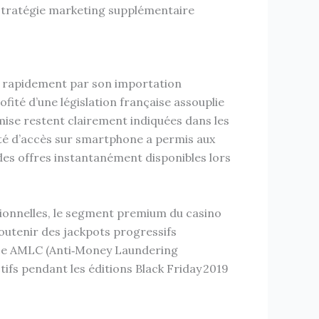
e stratégie marketing supplémentaire
vi rapidement par son importation
ité d’une législation française assouplie
mise restent clairement indiquées dans les
lité d’accès sur smartphone a permis aux
 des offres instantanément disponibles lors
sionnelles, le segment premium du casino
soutenir des jackpots progressifs
ence AMLC (Anti‑Money Laundering
ifs pendant les éditions Black Friday 2019