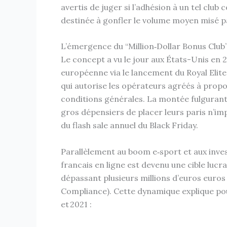
avertis de juger si l’adhésion à un tel cl
destinée à gonfler le volume moyen misé pa
L’émergence du “Million‑Dollar Bonus Club
Le concept a vu le jour aux États-Unis en
européenne via le lancement du Royal Elite
qui autorise les opérateurs agréés à propo
conditions générales. La montée fulgurante
gros dépensiers de placer leurs paris n’im
du flash sale annuel du Black Friday.
Parallèlement au boom e‑sport et aux inve
francais en ligne est devenu une cible lucr
dépassant plusieurs millions d’euros euro
Compliance). Cette dynamique explique pour
et 2021 :