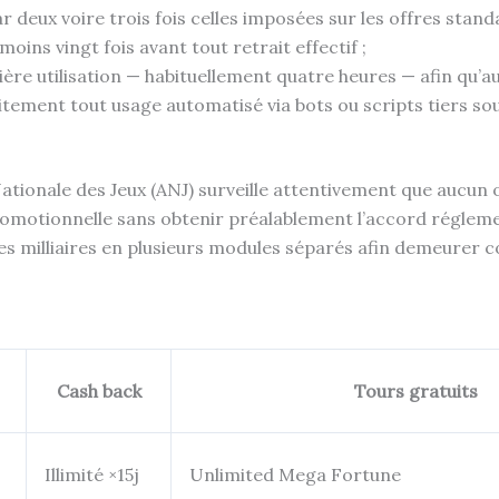
 deux voire trois fois celles imposées sur les offres standa
oins vingt fois avant tout retrait effectif ;
ière utilisation — habituellement quatre heures — afin qu’au
citement tout usage automatisé via bots ou scripts tiers so
 Nationale des Jeux (ANJ) surveille attentivement que aucun 
motionnelle sans obtenir préalablement l’accord réglemen
es milliaires en plusieurs modules séparés afin demeurer 
Cash back
Tours gratuits
Illimité ×15j
Unlimited Mega Fortune