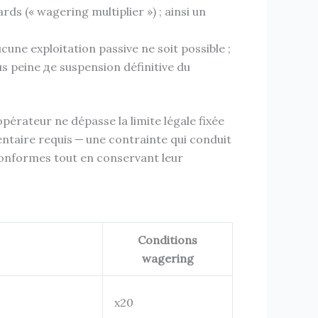
rds (« wagering multiplier ») ; ainsi un
cune exploitation passive ne soit possible ;
us peine де suspension définitive du
opérateur ne dépasse la limite légale fixée
taire requis — une contrainte qui conduit
conformes tout en conservant leur
Conditions
wagering
x20