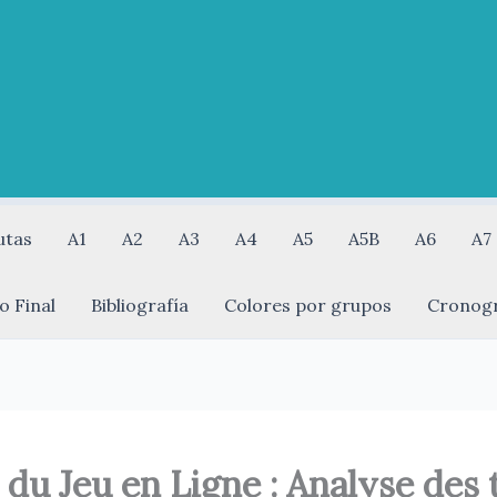
utas
A1
A2
A3
A4
A5
A5B
A6
A7
o Final
Bibliografía
Colores por grupos
Cronog
s du Jeu en Ligne : Analyse des