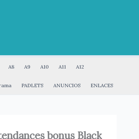
A8
A9
A10
A11
A12
rama
PADLETS
ANUNCIOS
ENLACES
 tendances bonus Black