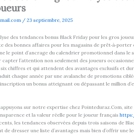
oueurs
mail.com
/
23 septiembre, 2025
nalyse des tendances bonus Black Friday pour les gros joueu
ête des bonnes affaires pour les magasins de prêt‑à‑porter 
e le point d’ancrage du calendrier promotionnel dans le s
ur capter l’attention non seulement des joueurs occasionnel
six chiffres et qui attendent des avantages exclusifs et d
raduit chaque année par une avalanche de promotions ciblées
inscription un bonus atteignant ou dépassant le million d
 appuyons sur notre expertise chez Pointeduraz.Com, site 
ansparence et la valeur réelle pour le joueur français
https
ents, les tendances observées depuis trois saisons de Black
t de dresser une liste d’avantages mais bien d’offrir une 