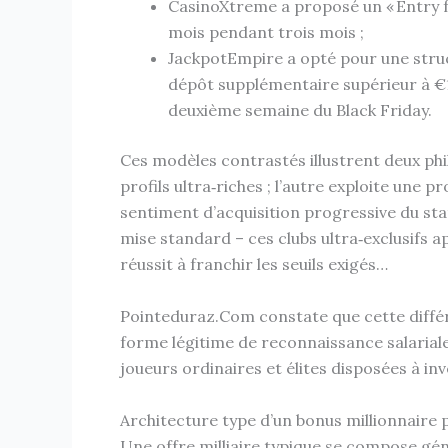
CasinoXtreme a proposé un « Entry f
mois pendant trois mois ;
JackpotEmpire a opté pour une struct
dépôt supplémentaire supérieur à €1
deuxième semaine du Black Friday.
Ces modèles contrastés illustrent deux philo
profils ultra‑riches ; l’autre exploite une
sentiment d’acquisition progressive du st
mise standard – ces clubs ultra‑exclusifs 
réussit à franchir les seuils exigés…
Pointeduraz.Com constate que cette différ
forme légitime de reconnaissance salariale 
joueurs ordinaires et élites disposées à i
Architecture type d’un bonus millionnaire 
Une offre milliaire typique se compose gé