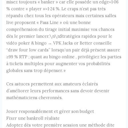
misez toujours « banker » car elle possède un edge≈1·06
% contre « player »≈1·24 %. Le craps n’est pas très
répandu chez tous les opérateurs mais certaines salles
live proposent « Pass Line » où une bonne
compréhension du tirage initial maximise vos chances
dès le premier lancer.\n\nStratégies rapides pour le
vidéo poker & bingo → VPK Jacks or Better conseille
“draw four low cards” lorsqu’un pair déjà présent assure
≥99 % RTP ; quant au bingo online , privilégiez les parties
à tickets multiples pour augmenter vos probabilités
globales sans trop dépenser. »
Ces astuces permettent aux amateurs éclairés
d’améliorer leurs performances sans devoir devenir
mathématiciens chevronnés.
Jouer responsablement et gérer son budget
Fixer une bankroll réaliste
Adoptez dès votre première session une méthode dite