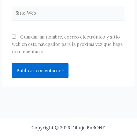
Sitio
Web
Guardar mi nombre, correo electrónico y sitio
web en este navegador para la próxima vez que haga
un comentario.
Copyright © 2026 Dibujo BARONE