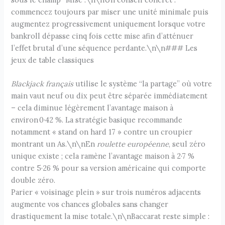
commencez toujours par miser une unité minimale puis
augmentez progressivement uniquement lorsque votre
bankroll dépasse cinq fois cette mise afin d’atténuer
l’effet brutal d’une séquence perdante.\n\n### Les
jeux de table classiques
Blackjack français
utilise le système “la partage” où votre
main vaut neuf ou dix peut être séparée immédiatement
– cela diminue légèrement l’avantage maison à
environ 0·42 %. La stratégie basique recommande
notamment « stand on hard 17 » contre un croupier
montrant un As.\n\nEn
roulette européenne
, seul zéro
unique existe ; cela ramène l’avantage maison à 2·7 %
contre 5·26 % pour sa version américaine qui comporte
double zéro.
Parier « voisinage plein » sur trois numéros adjacents
augmente vos chances globales sans changer
drastiquement la mise totale.\n\nBaccarat reste simple :