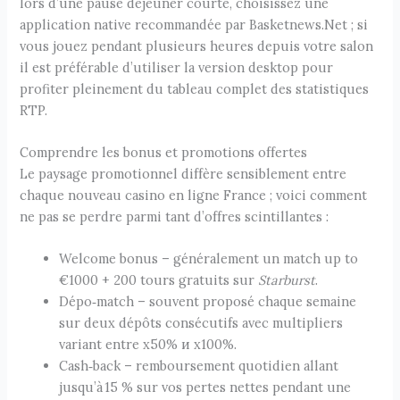
lors d’une pause déjeuner courte, choisissez une
application native recommandée par Basketnews.Net ; si
vous jouez pendant plusieurs heures depuis votre salon
il est préférable d’utiliser la version desktop pour
profiter pleinement du tableau complet des statistiques
RTP.
Comprendre les bonus et promotions offertes
Le paysage promotionnel diffère sensiblement entre
chaque nouveau casino en ligne France ; voici comment
ne pas se perdre parmi tant d’offres scintillantes :
Welcome bonus – généralement un match up to
€1000 + 200 tours gratuits sur
Starburst
.
Dépo‑match – souvent proposé chaque semaine
sur deux dépôts consécutifs avec multipliers
variant entre x50% и x100%.
Cash‑back – remboursement quotidien allant
jusqu’à 15 % sur vos pertes nettes pendant une