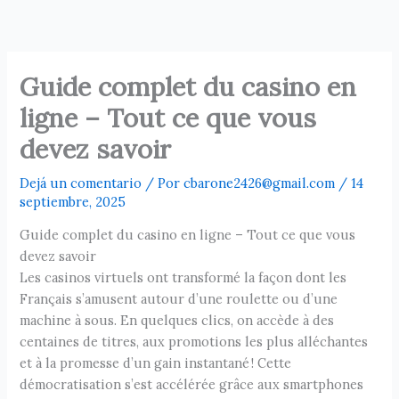
Ir
al
contenido
Guide complet du casino en
ligne – Tout ce que vous
devez savoir
Dejá un comentario
/ Por
cbarone2426@gmail.com
/
14
septiembre, 2025
Guide complet du casino en ligne – Tout ce que vous
devez savoir
Les casinos virtuels ont transformé la façon dont les
Français s’amusent autour d’une roulette ou d’une
machine à sous. En quelques clics, on accède à des
centaines de titres, aux promotions les plus alléchantes
et à la promesse d’un gain instantané ! Cette
démocratisation s’est accélérée grâce aux smartphones