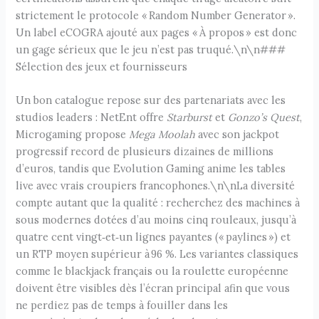
strictement le protocole « Random Number Generator ».
Un label eCOGRA ajouté aux pages « À propos » est donc
un gage sérieux que le jeu n’est pas truqué.\n\n###
Sélection des jeux et fournisseurs
Un bon catalogue repose sur des partenariats avec les
studios leaders : NetEnt offre
Starburst
et
Gonzo’s Quest
,
Microgaming propose
Mega Moolah
avec son jackpot
progressif record de plusieurs dizaines de millions
d’euros, tandis que Evolution Gaming anime les tables
live avec vrais croupiers francophones.\n\nLa diversité
compte autant que la qualité : recherchez des machines à
sous modernes dotées d’au moins cinq rouleaux, jusqu’à
quatre cent vingt‑et‑un lignes payantes (« paylines ») et
un RTP moyen supérieur à 96 %. Les variantes classiques
comme le blackjack français ou la roulette européenne
doivent être visibles dès l’écran principal afin que vous
ne perdiez pas de temps à fouiller dans les