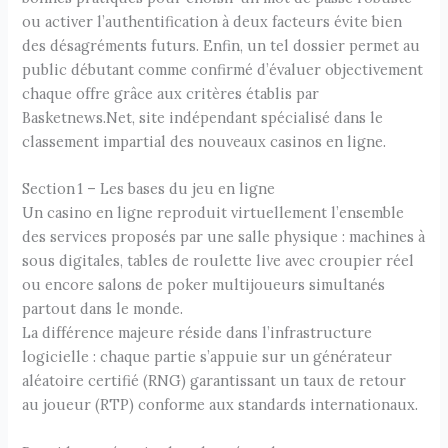
ou activer l’authentification à deux facteurs évite bien
des désagréments futurs. Enfin, un tel dossier permet au
public débutant comme confirmé d’évaluer objectivement
chaque offre grâce aux critères établis par
Basketnews.Net, site indépendant spécialisé dans le
classement impartial des nouveaux casinos en ligne.
Section 1 – Les bases du jeu en ligne
Un casino en ligne reproduit virtuellement l’ensemble
des services proposés par une salle physique : machines à
sous digitales, tables de roulette live avec croupier réel
ou encore salons de poker multijoueurs simultanés
partout dans le monde.
La différence majeure réside dans l’infrastructure
logicielle : chaque partie s’appuie sur un générateur
aléatoire certifié (RNG) garantissant un taux de retour
au joueur (RTP) conforme aux standards internationaux.