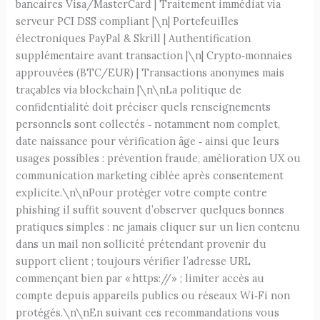
bancaires Visa/MasterCard | Traitement immédiat via
serveur PCI DSS compliant |\n| Portefeuilles
électroniques PayPal & Skrill | Authentification
supplémentaire avant transaction |\n| Crypto‑monnaies
approuvées (BTC/EUR) | Transactions anonymes mais
traçables via blockchain |\n\nLa politique de
confidentialité doit préciser quels renseignements
personnels sont collectés ‑ notamment nom complet,
date naissance pour vérification âge ‑ ainsi que leurs
usages possibles : prévention fraude, amélioration UX ou
communication marketing ciblée après consentement
explicite.\n\nPour protéger votre compte contre
phishing il suffit souvent d’observer quelques bonnes
pratiques simples : ne jamais cliquer sur un lien contenu
dans un mail non sollicité prétendant provenir du
support client ; toujours vérifier l’adresse URL
commençant bien par « https://» ; limiter accès au
compte depuis appareils publics ou réseaux Wi‑Fi non
protégés.\n\nEn suivant ces recommandations vous