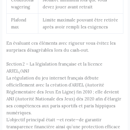
wagering
devez jouer avant retrait
Plafond
Limite maximale pouvant être retirée
max
après avoir rempli les exigences
En évaluant ces éléments avec rigueur vous évitez les
surprises désagréables lors du cash‑out.
Section 2 – La législation française et la licence
ARJEL/ANJ
La régulation du jeu internet français débute
officiellement avec la création d’ARJEL (Autorité
Réglementaire des Jeux En Ligne) fin 2010 ; elle devient
ANJ (Autorité Nationale des Jeux) dès 2020 afin d’élargir
ses compétences aux paris sportifs et paris hippiques
numériques.
L’objectif principal était —et reste—de garantir
transparence financière ainsi qu’une protection efficace