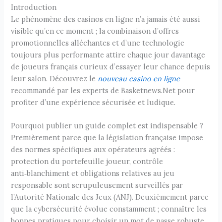
Introduction
Le phénomène des casinos en ligne n’a jamais été aussi
visible qu’en ce moment ; la combinaison d’offres
promotionnelles alléchantes et d’une technologie
toujours plus performante attire chaque jour davantage
de joueurs français curieux d’essayer leur chance depuis
leur salon. Découvrez le
nouveau casino en ligne
recommandé par les experts de Basketnews.Net pour
profiter d’une expérience sécurisée et ludique.
Pourquoi publier un guide complet est indispensable ?
Premièrement parce que la législation française impose
des normes spécifiques aux opérateurs agréés :
protection du portefeuille joueur, contrôle
anti‑blanchiment et obligations relatives au jeu
responsable sont scrupuleusement surveillés par
l’Autorité Nationale des Jeux (ANJ). Deuxièmement parce
que la cybersécurité évolue constamment ; connaître les
bonnes pratiques pour choisir un mot de passe robuste