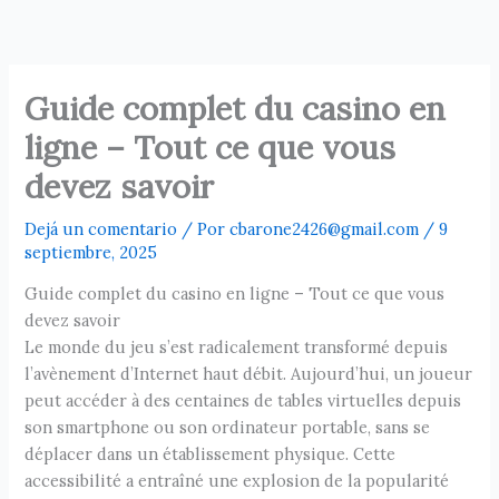
Ir
al
contenido
Guide complet du casino en
ligne – Tout ce que vous
devez savoir
Dejá un comentario
/ Por
cbarone2426@gmail.com
/
9
septiembre, 2025
Guide complet du casino en ligne – Tout ce que vous
devez savoir
Le monde du jeu s’est radicalement transformé depuis
l’avènement d’Internet haut débit. Aujourd’hui, un joueur
peut accéder à des centaines de tables virtuelles depuis
son smartphone ou son ordinateur portable, sans se
déplacer dans un établissement physique. Cette
accessibilité a entraîné une explosion de la popularité