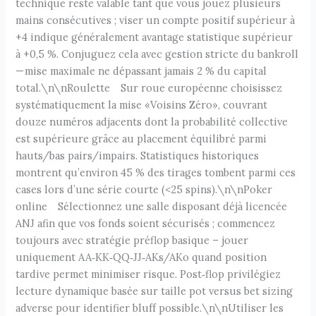
technique reste valable tant que vous jouez plusieurs
mains consécutives ; viser un compte positif supérieur à
+4 indique généralement avantage statistique supérieur
à +0,5 %. Conjuguez cela avec gestion stricte du bankroll
— mise maximale ne dépassant jamais 2 % du capital
total.\n\nRoulette Sur roue européenne choisissez
systématiquement la mise «​Voisins Zéro​», couvrant
douze numéros adjacents dont la probabilité collective
est supérieure grâce au placement équilibré parmi
hauts/bas pairs/impairs. Statistiques historiques
montrent qu’environ 45 % des tirages tombent parmi ces
cases lors d’une série courte (<25 spins).\n\nPoker
online Sélectionnez une salle disposant déjà licencée
ANJ afin que vos fonds soient sécurisés ; commencez
toujours avec stratégie préflop basique ­– jouer
uniquement AA‐KK‐QQ‐JJ‐AKs/AKo quand position
tardive permet minimiser risque. Post‑flop privilégiez
lecture dynamique basée sur taille pot versus bet sizing
adverse pour identifier bluff possible.\n\nUtiliser les