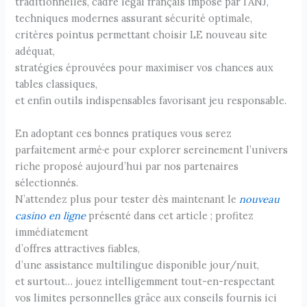
traditionnelles, cadre légal français imposé par l’ANJ,
techniques modernes assurant sécurité optimale,
critères pointus permettant choisir LE nouveau site
adéquat,
stratégies éprouvées pour maximiser vos chances aux
tables classiques,
et enfin outils indispensables favorisant jeu responsable.​
En adoptant ces bonnes pratiques vous serez
parfaitement armé·e pour explorer sereinement l’univers
riche proposé aujourd’hui par nos partenaires
sélectionnés.
N’attendez plus pour tester dès maintenant le
nouveau
casino en ligne
présenté dans cet article ; profitez
immédiatement
d’offres attractives fiables,
d’une assistance multilingue disponible jour/nuit,
et surtout… jouez intelligemment tout-en-respectant
vos limites personnelles grâce aux conseils fournis ici