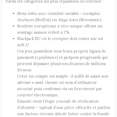
Parmi les catégories les plus répandues on retrouve :
Slots vidéo avec volatilité variable – exemples :
Starburst
(NetEnt) ou
Mega Joker
(Novomatic).
Roulette européenne à zéro unique offrant un
avantage maison réduit à 2 %.
Blackjack S17 où le croupier doit rester sur un
soft‑17.
Ces jeux possèdent tous leurs propres lignes de
paiement (« paylines ») et jackpots progressifs qui
peuvent dépasser plusieurs dizaines de millions
d’euros.
Créer un compte est simple : il suffit de saisir son
adresse e‑mail, choisir un nom d’utilisateur
sécurisé puis confirmer via un lien envoyé par
courrier électronique.
Ensuite vient l’étape cruciale de vérification
d’identité – upload d’une pièce officielle et parfois
une facture récente afin de lutter contre la fraude