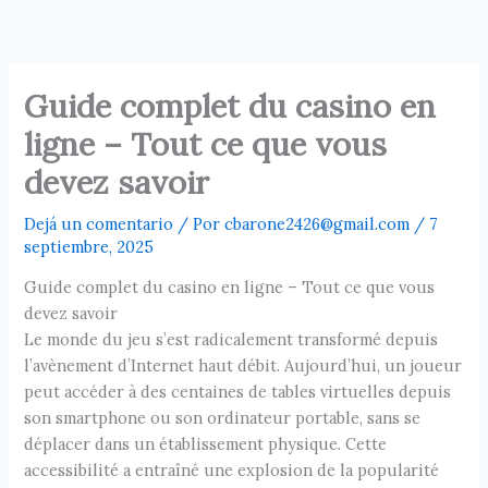
Ir
al
contenido
Guide complet du casino en
ligne – Tout ce que vous
devez savoir
Dejá un comentario
/ Por
cbarone2426@gmail.com
/
7
septiembre, 2025
Guide complet du casino en ligne – Tout ce que vous
devez savoir
Le monde du jeu s’est radicalement transformé depuis
l’avènement d’Internet haut débit. Aujourd’hui, un joueur
peut accéder à des centaines de tables virtuelles depuis
son smartphone ou son ordinateur portable, sans se
déplacer dans un établissement physique. Cette
accessibilité a entraîné une explosion de la popularité