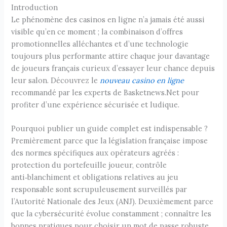
Introduction
Le phénomène des casinos en ligne n’a jamais été aussi
visible qu’en ce moment ; la combinaison d’offres
promotionnelles alléchantes et d’une technologie
toujours plus performante attire chaque jour davantage
de joueurs français curieux d’essayer leur chance depuis
leur salon. Découvrez le
nouveau casino en ligne
recommandé par les experts de Basketnews.Net pour
profiter d’une expérience sécurisée et ludique.
Pourquoi publier un guide complet est indispensable ?
Premièrement parce que la législation française impose
des normes spécifiques aux opérateurs agréés :
protection du portefeuille joueur, contrôle
anti‑blanchiment et obligations relatives au jeu
responsable sont scrupuleusement surveillés par
l’Autorité Nationale des Jeux (ANJ). Deuxièmement parce
que la cybersécurité évolue constamment ; connaître les
bonnes pratiques pour choisir un mot de passe robuste