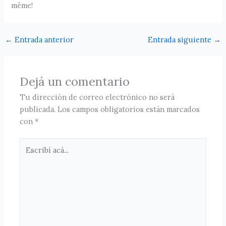
même!
←
Entrada anterior
Entrada siguiente
→
Dejá un comentario
Tu dirección de correo electrónico no será
publicada.
Los campos obligatorios están marcados
con
*
Escribí
acá...