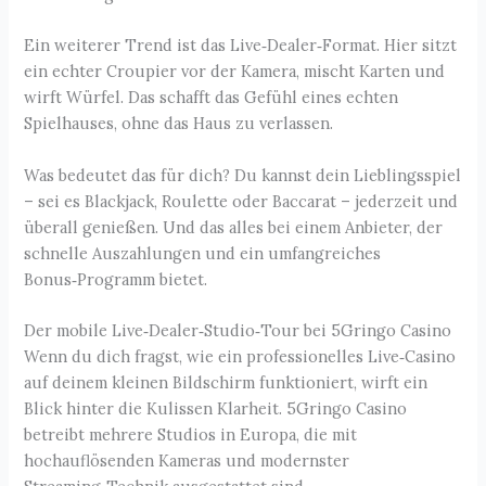
Ein weiterer Trend ist das Live‑Dealer‑Format. Hier sitzt
ein echter Croupier vor der Kamera, mischt Karten und
wirft Würfel. Das schafft das Gefühl eines echten
Spielhauses, ohne das Haus zu verlassen.
Was bedeutet das für dich? Du kannst dein Lieblingsspiel
– sei es Blackjack, Roulette oder Baccarat – jederzeit und
überall genießen. Und das alles bei einem Anbieter, der
schnelle Auszahlungen und ein umfangreiches
Bonus‑Programm bietet.
Der mobile Live‑Dealer‑Studio‑Tour bei 5Gringo Casino
Wenn du dich fragst, wie ein professionelles Live‑Casino
auf deinem kleinen Bildschirm funktioniert, wirft ein
Blick hinter die Kulissen Klarheit. 5Gringo Casino
betreibt mehrere Studios in Europa, die mit
hochauflösenden Kameras und modernster