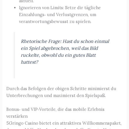
aktuell.
Ignorieren von Limits: Setze dir tägliche
Einzahlungs‑ und Verlustgrenzen, um
verantwortungsbewusst zu spielen.
Rhetorische Frage: Hast du schon einmal
ein Spiel abgebrochen, weil das Bild
ruckelte, obwohl du ein gutes Blatt
hattest?
Durch das Befolgen der obigen Schritte minimierst du
Unterbrechungen und maximierst den Spielspaß.
Bonus‑ und VIP‑Vorteile, die das mobile Erlebnis
verstärken
5Gringo Casino bietet ein attraktives Willkommenspaket,