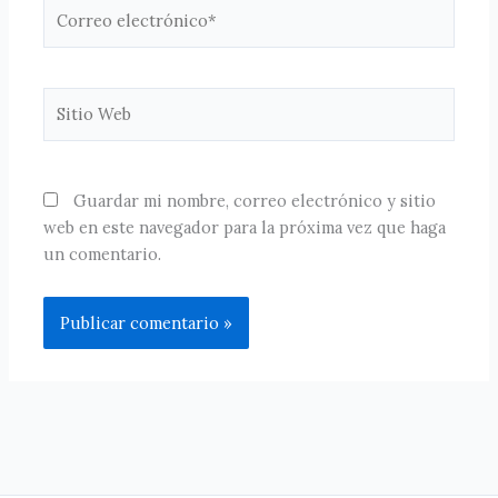
Correo
electrónico*
Sitio
Web
Guardar mi nombre, correo electrónico y sitio
web en este navegador para la próxima vez que haga
un comentario.