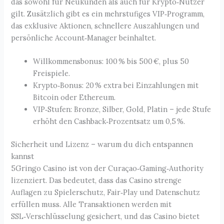
das sowohl für Neukunden als auch für Krypto‑Nutzer
gilt. Zusätzlich gibt es ein mehrstufiges VIP‑Programm,
das exklusive Aktionen, schnellere Auszahlungen und
persönliche Account‑Manager beinhaltet.
Willkommensbonus: 100 % bis 500 €, plus 50
Freispiele.
Krypto‑Bonus: 20 % extra bei Einzahlungen mit
Bitcoin oder Ethereum.
VIP‑Stufen: Bronze, Silber, Gold, Platin – jede Stufe
erhöht den Cashback‑Prozentsatz um 0,5 %.
Sicherheit und Lizenz – warum du dich entspannen
kannst
5Gringo Casino ist von der Curaçao‑Gaming‑Authority
lizenziert. Das bedeutet, dass das Casino strenge
Auflagen zu Spielerschutz, Fair‑Play und Datenschutz
erfüllen muss. Alle Transaktionen werden mit
SSL‑Verschlüsselung gesichert, und das Casino bietet