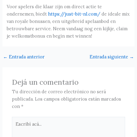
Voor spelers die klaar zijn om direct actie te
ondernemen, biedt
https://just-bit-nl.com/
de ideale mix
van royale bonussen, een uitgebreid spelaanbod en
betrouwbare service. Neem vandaag nog een kijkje, claim
je welkomstbonus en begin met winnen!
←
Entrada anterior
Entrada siguiente
→
Dejá un comentario
Tu dirección de correo electrónico no será
publicada.
Los campos obligatorios están marcados
con
*
Escribí
acá...