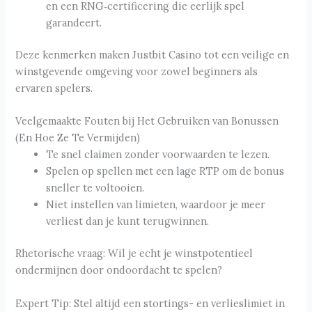
en een RNG‑certificering die eerlijk spel
garandeert.
Deze kenmerken maken Justbit Casino tot een veilige en
winstgevende omgeving voor zowel beginners als
ervaren spelers.
Veelgemaakte Fouten bij Het Gebruiken van Bonussen
(En Hoe Ze Te Vermijden)
Te snel claimen zonder voorwaarden te lezen.
Spelen op spellen met een lage RTP om de bonus
sneller te voltooien.
Niet instellen van limieten, waardoor je meer
verliest dan je kunt terugwinnen.
Rhetorische vraag: Wil je echt je winstpotentieel
ondermijnen door ondoordacht te spelen?
Expert Tip: Stel altijd een stortings- en verlieslimiet in