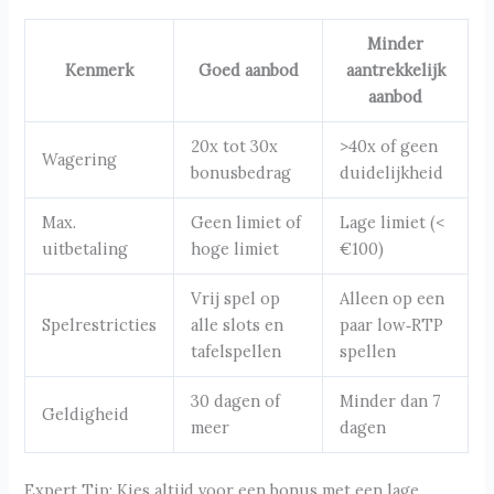
Minder
Kenmerk
Goed aanbod
aantrekkelijk
aanbod
20x tot 30x
>40x of geen
Wagering
bonusbedrag
duidelijkheid
Max.
Geen limiet of
Lage limiet (<
uitbetaling
hoge limiet
€100)
Vrij spel op
Alleen op een
Spelrestricties
alle slots en
paar low‑RTP
tafelspellen
spellen
30 dagen of
Minder dan 7
Geldigheid
meer
dagen
Expert Tip: Kies altijd voor een bonus met een lage