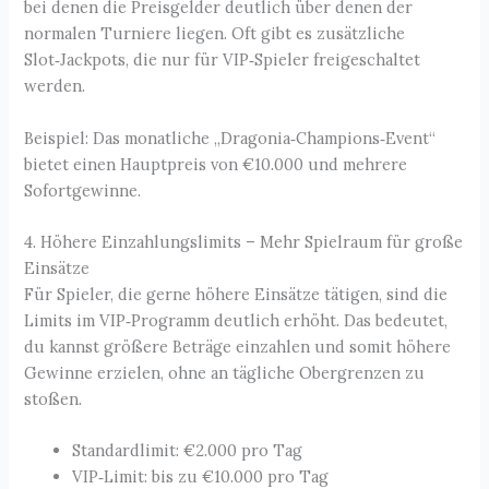
bei denen die Preisgelder deutlich über denen der
normalen Turniere liegen. Oft gibt es zusätzliche
Slot‑Jackpots, die nur für VIP‑Spieler freigeschaltet
werden.
Beispiel: Das monatliche „Dragonia‑Champions‑Event“
bietet einen Hauptpreis von €10.000 und mehrere
Sofortgewinne.
4. Höhere Einzahlungslimits – Mehr Spielraum für große
Einsätze
Für Spieler, die gerne höhere Einsätze tätigen, sind die
Limits im VIP‑Programm deutlich erhöht. Das bedeutet,
du kannst größere Beträge einzahlen und somit höhere
Gewinne erzielen, ohne an tägliche Obergrenzen zu
stoßen.
Standardlimit: €2.000 pro Tag
VIP‑Limit: bis zu €10.000 pro Tag