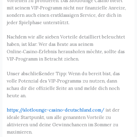
Vorteilen zu profitieren. Das Slotlounge Casino bietet
mit seinem VIP‑Programm nicht nur finanzielle Anreize,
sondern auch einen erstklassigen Service, der dich in
jeder Spielphase unterstützt.
Nachdem wir alle sieben Vorteile detailliert beleuchtet
haben, ist klar: Wer das Beste aus seinem
Online‑Casino‑Erlebnis herausholen möchte, sollte das
VIP‑Programm in Betracht ziehen.
Unser abschließender Tipp: Wenn du bereit bist, das
volle Potenzial des VIP‑Programms zu nutzen, dann
schau dir die offizielle Seite an und melde dich noch
heute an.
https://slotlounge-casino-deutschland.com/
ist der
ideale Startpunkt, um alle genannten Vorteile zu
aktivieren und deine Gewinnchancen im Sommer zu
maximieren.