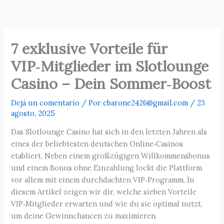
Ir
al
contenido
7 exklusive Vorteile für
VIP‑Mitglieder im Slotlounge
Casino – Dein Sommer‑Boost
Dejá un comentario
/ Por
cbarone2426@gmail.com
/
23
agosto, 2025
Das Slotlounge Casino hat sich in den letzten Jahren als
eines der beliebtesten deutschen Online‑Casinos
etabliert. Neben einem großzügigen Willkommensbonus
und einem Bonus ohne Einzahlung lockt die Plattform
vor allem mit einem durchdachten VIP‑Programm. In
diesem Artikel zeigen wir dir, welche sieben Vorteile
VIP‑Mitglieder erwarten und wie du sie optimal nutzt,
um deine Gewinnchancen zu maximieren.