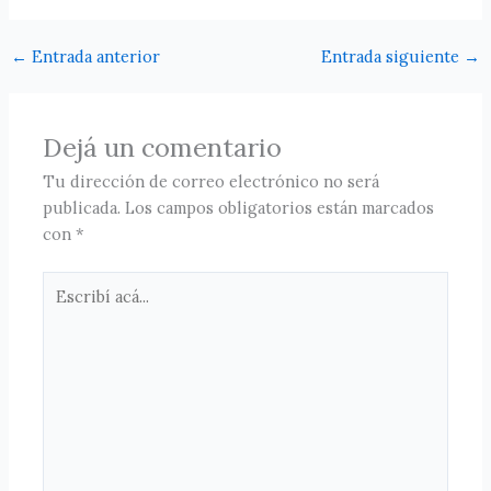
←
Entrada anterior
Entrada siguiente
→
Dejá un comentario
Tu dirección de correo electrónico no será
publicada.
Los campos obligatorios están marcados
con
*
Escribí
acá...