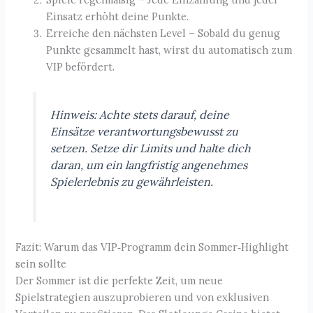
Einsatz erhöht deine Punkte.
Erreiche den nächsten Level – Sobald du genug
Punkte gesammelt hast, wirst du automatisch zum
VIP befördert.
Hinweis: Achte stets darauf, deine
Einsätze verantwortungsbewusst zu
setzen. Setze dir Limits und halte dich
daran, um ein langfristig angenehmes
Spielerlebnis zu gewährleisten.
Fazit: Warum das VIP‑Programm dein Sommer‑Highlight
sein sollte
Der Sommer ist die perfekte Zeit, um neue
Spielstrategien auszuprobieren und von exklusiven