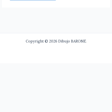
Copyright © 2026 Dibujo BARONE