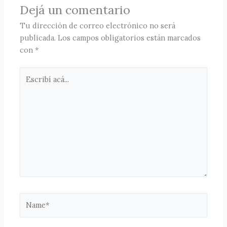
Dejá un comentario
Tu dirección de correo electrónico no será
publicada.
Los campos obligatorios están marcados
con
*
Escribí
acá...
Name*