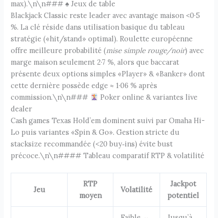
max).\n\n### ♠️ Jeux de table
Blackjack Classic reste leader avec avantage maison <0·5
%. La clé réside dans utilisation basique du tableau
stratégie («hit/stand» optimal). Roulette européenne
offre meilleure probabilité (
mise simple rouge/noir
) avec
marge maison seulement 2·7 %, alors que baccarat
présente deux options simples «Player» & «Banker» dont
cette dernière possède edge ≈ 1·06 % après
commission.\n\n###
Poker online & variantes live
dealer
Cash games Texas Hold’em dominent suivi par Omaha Hi-
Lo puis variantes «Spin & Go». Gestion stricte du
stacksize recommandée (<20 buy‑ins) évite bust
précoce.\n\n#### Tableau comparatif RTP & volatilité
RTP
Jackpot
Jeu
Volatilité
moyen
potentiel
Faible ↔︎
Jusqu’à