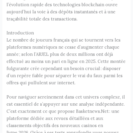
l’évolution rapide des technologies blockchain ouvre
aujourd’hui la voie à des dépôts instantanés et à une
traçabilité totale des transactions.
Introduction
Le nombre de joueurs français qui se tournent vers les
plateformes numériques ne cesse d’augmenter chaque
année ; selon l’ARJEL plus de deux millions ont déjà
effectué au moins un pari en ligne en 2025. Cette montée
fulgurante crée cependant un besoin crucial : disposer
d’un repère fiable pour séparer le vrai du faux parmi les
offres qui pullulent sur internet.
Pour naviguer sereinement dans cet univers complexe, il
est essentiel de s’appuyer sur une analyse indépendante.
C’est exactement ce que propose Basketnews.Net : une
plateforme dédiée aux revues détaillées et aux
classements objectifs des nouveaux casinos en
ligne 2026. Grâce à ses tests approfondis vous pouvez