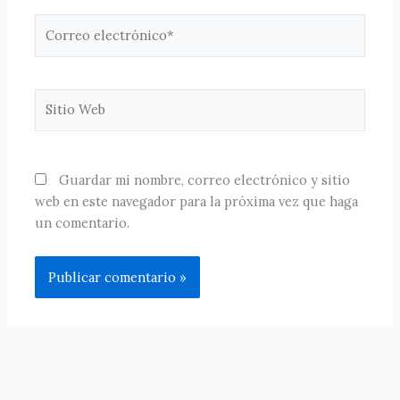
Correo
electrónico*
Sitio
Web
Guardar mi nombre, correo electrónico y sitio
web en este navegador para la próxima vez que haga
un comentario.