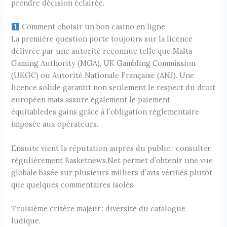
prendre décision éclairée.
Comment choisir un bon casino en ligne
La première question porte toujours sur la licence
délivrée par une autorité reconnue telle que Malta
Gaming Authority (MGA), UK Gambling Commission
(UKGC) ou Autorité Nationale Française (ANJ). Une
licence solide garantit non seulement le respect du droit
européen mais assure également le paiement
équitabledes gains grâce à l’obligation réglementaire
imposée aux opérateurs.
Ensuite vient la réputation auprès du public : consulter
régulièrement Basketnews.Net permet d’obtenir une vue
globale basée sur plusieurs milliers d’avis vérifiés plutôt
que quelques commentaires isolés.
Troisième critère majeur : diversité du catalogue
ludique.