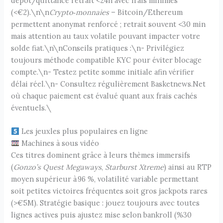
dépôt/quittance retrait <24h avec frais minimes
(<€2).\n\n
Crypto‑monnaies
– Bitcoin/Ethereum
permettent anonymat renforcé ; retrait souvent <30 min
mais attention au taux volatile pouvant impacter votre
solde fiat.\n\nConseils pratiques :\n- Privilégiez
toujours méthode compatible KYC pour éviter blocage
compte.\n- Testez petite somme initiale afin vérifier
délai réel.\n- Consultez régulièrement Basketnews.Net
où chaque paiement est évalué quant aux frais cachés
éventuels.\
Les jeuxles plus populaires en ligne
Machines à sous vidéo
Ces titres dominent grâce à leurs thèmes immersifs
(
Gonzo’s Quest Megaways
,
Starburst Xtreme
) ainsi au RTP
moyen supérieur à 96 %, volatilité variable permettant
soit petites victoires fréquentes soit gros jackpots rares
(>€5M). Stratégie basique : jouez toujours avec toutes
lignes actives puis ajustez mise selon bankroll (%30