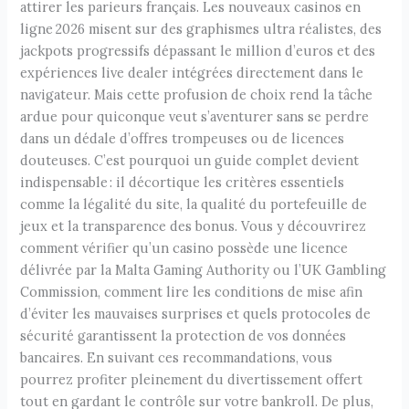
attirer les parieurs français. Les nouveaux casinos en
ligne 2026 misent sur des graphismes ultra réalistes, des
jackpots progressifs dépassant le million d’euros et des
expériences live dealer intégrées directement dans le
navigateur. Mais cette profusion de choix rend la tâche
ardue pour quiconque veut s’aventurer sans se perdre
dans un dédale d’offres trompeuses ou de licences
douteuses. C’est pourquoi un guide complet devient
indispensable : il décortique les critères essentiels
comme la légalité du site, la qualité du portefeuille de
jeux et la transparence des bonus. Vous y découvrirez
comment vérifier qu’un casino possède une licence
délivrée par la Malta Gaming Authority ou l’UK Gambling
Commission, comment lire les conditions de mise afin
d’éviter les mauvaises surprises et quels protocoles de
sécurité garantissent la protection de vos données
bancaires. En suivant ces recommandations, vous
pourrez profiter pleinement du divertissement offert
tout en gardant le contrôle sur votre bankroll. De plus,