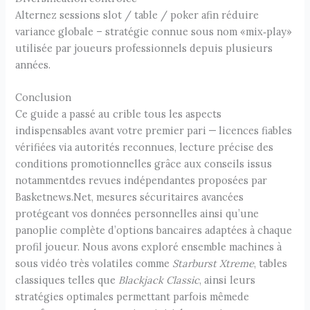
Alternez sessions slot / table / poker afin réduire
variance globale – stratégie connue sous nom «mix‑play»
utilisée par joueurs professionnels depuis plusieurs
années.
Conclusion
Ce guide a passé au crible tous les aspects
indispensables avant votre premier pari — licences fiables
vérifiées via autorités reconnues, lecture précise des
conditions promotionnelles grâce aux conseils issus
notammentdes revues indépendantes proposées par
Basketnews.Net, mesures sécuritaires avancées
protégeant vos données personnelles ainsi qu’une
panoplie complète d’options bancaires adaptées à chaque
profil joueur.​ Nous avons exploré ensemble machines à
sous vidéo très volatiles comme
Starburst Xtreme
, tables
classiques telles que
Blackjack Classic
, ainsi leurs
stratégies optimales permettant parfois mêmede