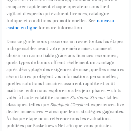
comparer rapidement chaque opérateur sous l’œil
vigilant d’experts qui évaluent licences, catalogue
ludique et conditions promotionnelles. See
nouveau
casino en ligne
for more information.
Dans ce guide nous passerons en revue toutes les étapes
indispensables avant votre première mise : comment
choisir un casino fiable grâce aux licences reconnues ;
quels types de bonus offrent réellement un avantage
après décryptage des exigences de mise ; quelles mesures
sécuritaires protègent vos informations personnelles ;
quelles solutions bancaires assurent rapidité et coût
maîtrisé ; enfin nous explorerons les jeux phares — slots
vidéo à haute volatilité comme
Starburst Xtreme
, tables
classiques telles que
Blackjack Classic
et expériences live
dealer immersives — ainsi que leurs stratégies gagnantes.
À chaque étape nous référencerons les évaluations
publiées par Basketnews.Net afin que vous puissiez