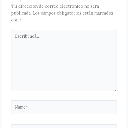
Tu dirección de correo electrónico no será
publicada.
Los campos obligatorios están marcados
con
*
Escribí
acá...
Name*
Correo