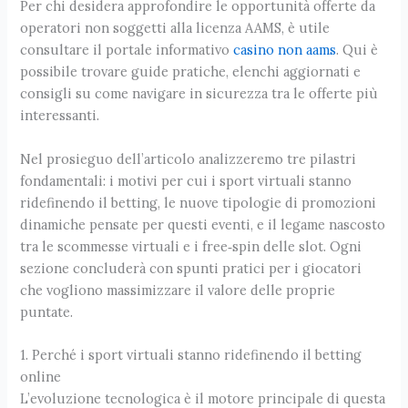
Per chi desidera approfondire le opportunità offerte da
operatori non soggetti alla licenza AAMS, è utile
consultare il portale informativo
casino non aams
. Qui è
possibile trovare guide pratiche, elenchi aggiornati e
consigli su come navigare in sicurezza tra le offerte più
interessanti.
Nel prosieguo dell’articolo analizzeremo tre pilastri
fondamentali: i motivi per cui i sport virtuali stanno
ridefinendo il betting, le nuove tipologie di promozioni
dinamiche pensate per questi eventi, e il legame nascosto
tra le scommesse virtuali e i free‑spin delle slot. Ogni
sezione concluderà con spunti pratici per i giocatori
che vogliono massimizzare il valore delle proprie
puntate.
1. Perché i sport virtuali stanno ridefinendo il betting
online
L’evoluzione tecnologica è il motore principale di questa