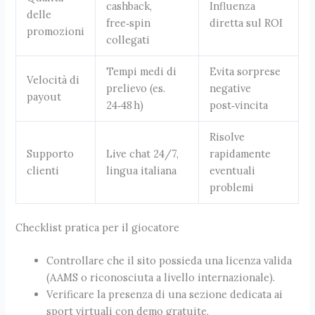
cashback,
Influenza
delle
free‑spin
diretta sul ROI
promozioni
collegati
Tempi medi di
Evita sorprese
Velocità di
prelievo (es.
negative
payout
24‑48 h)
post‑vincita
Risolve
Supporto
Live chat 24/7,
rapidamente
clienti
lingua italiana
eventuali
problemi
Checklist pratica per il giocatore
Controllare che il sito possieda una licenza valida
(AAMS o riconosciuta a livello internazionale).
Verificare la presenza di una sezione dedicata ai
sport virtuali con demo gratuite.