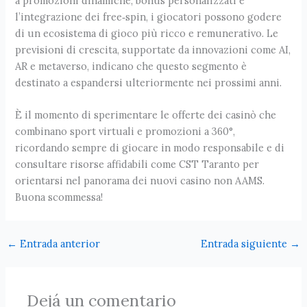
a promozioni dinamiche, bonus personalizzati e
l’integrazione dei free‑spin, i giocatori possono godere
di un ecosistema di gioco più ricco e remunerativo. Le
previsioni di crescita, supportate da innovazioni come AI,
AR e metaverso, indicano che questo segmento è
destinato a espandersi ulteriormente nei prossimi anni.
È il momento di sperimentare le offerte dei casinò che
combinano sport virtuali e promozioni a 360°,
ricordando sempre di giocare in modo responsabile e di
consultare risorse affidabili come CST Taranto per
orientarsi nel panorama dei nuovi casino non AAMS.
Buona scommessa!
←
Entrada anterior
Entrada siguiente
→
Dejá un comentario