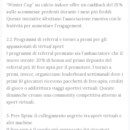
“Winter Cup” su calcio indoor offre un cashback del 15 %
sulle scommesse perdenti durante i mesi più freddi.
Queste iniziative sfruttano l’associazione emotiva con le
festività per aumentare l’engagement.
2.2. Programmi di referral e tornei a premi per gli
appassionati di virtual sport
I programmi di referral premiano sia l’ambasciatore che il
nuovo utente: 20 % di bonus sul primo deposito del
referral più 10 free‑spin per il promotore. I tornei a
premi, invece, organizzano leaderboard settimanali dove i
primi 10 giocatori ricevono pacchetti di free‑spin, crediti
di gioco o addirittura viaggi sportivi virtuali. Queste
dinamiche creano una community competitiva attorno ai
sport virtuali.
3. Free Spins: il collegamento segreto tra sport virtuali e
slot machine
Il free spin è il regalo più apprezzato dai giocatori