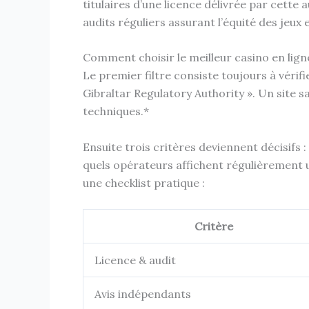
titulaires d’une licence délivrée par cette
audits réguliers assurant l’équité des jeux 
Comment choisir le meilleur casino en lig
Le premier filtre consiste toujours à vérif
Gibraltar Regulatory Authority ». Un site s
techniques.*
Ensuite trois critères deviennent décisifs
quels opérateurs affichent régulièrement u
une checklist pratique :
Critère
Licence & audit
Avis indépendants