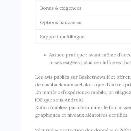
Bonus & exigences
Options bancaires
Support multilingue
Astuce pratique : avant même d’acce
mises exigées ; plus ce chiffre est b
Les avis publiés sur Basketnews.Net offre
de cashback mensuel alors que d’autres pri
En matière d’expérience mobile, privilégi
iOS que sous Android.
Enfin n’oubliez pas d’examiner le fourniss
graphiques et niveaux aléatoires certifiés.
Sécurité & protection des données
(≈ 260 