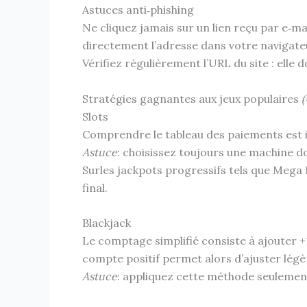
Astuces anti‑phishing
Ne cliquez jamais sur un lien reçu par e‑
directement l’adresse dans votre navigate
Vérifiez régulièrement l’URL du site : ell
Stratégies gagnantes aux jeux populaires
(
Slots
Comprendre le tableau des paiements est in
Astuce
: choisissez toujours une machine d
Surles jackpots progressifs tels que Mega M
final.
Blackjack
Le comptage simplifié consiste à ajouter +1
compte positif permet alors d’ajuster légè
Astuce
: appliquez cette méthode seulement 