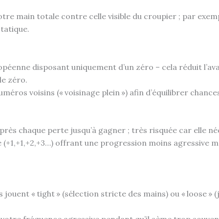
re main totale contre celle visible du croupier ; par exemple
statique.
péenne disposant uniquement d’un zéro – cela réduit l’av
e zéro.
 numéros voisins (« voisinage plein ») afin d’équilibrer chan
près chaque perte jusqu’à gagner ; très risquée car elle né
e (+1,+1,+2,+3…) offrant une progression moins agressive m
jouent « tight » (sélection stricte des mains) ou « loose » 
votre fréquence agressive pendant qu’il sème trop souvent