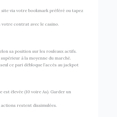
 site via votre bookmark préféré ou tapez
 votre contrat avec le casino.
n sa position sur les rouleaux actifs.
e supérieur à la moyenne du marché.
seul ce pari débloque l’accès au jackpot
e est élevée (10 voire As). Garder un
 actions restent dissimulées.