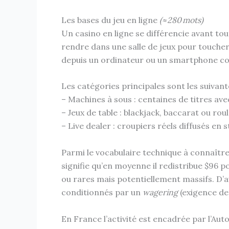
Les bases du jeu en ligne
(≈ 280 mots)
Un casino en ligne se différencie avant tout
rendre dans une salle de jeux pour toucher
depuis un ordinateur ou un smartphone co
Les catégories principales sont les suivant
– Machines à sous : centaines de titres ave
– Jeux de table : blackjack, baccarat ou rou
– Live dealer : croupiers réels diffusés e
Parmi le vocabulaire technique à connaître
signifie qu’en moyenne il redistribue $96 p
ou rares mais potentiellement massifs. D’a
conditionnés par un
wagering
(exigence de 
En France l’activité est encadrée par l’Auto