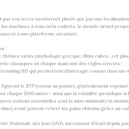
 par son accès via internet plutôt que par une localisation 
 les machines à sous ou la roulette, le monde virtuel prop
nnecté à une plateforme sécurisée.
es :
c thèmes variés (mythologie grecque, films cultes…) et plu
lette classiques où chaque main suit des règles strictes ;
n streaming HD qui permettent d’interagir comme dans un vr
 figurent le
RTP
(retour au joueur), généralement exprimé 
our chaque $100 misés – ainsi que la volatilité qui indique 
utres notions essentielles sont la mise minimale/m maxima
mise) avant pouvoir retirer les gains obtenus grâce au cadea
rité Nationale des Jeux (ANJ), successeur d’Arjel depuis jan