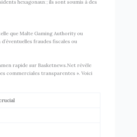
sidents hexagonaux ; ils sont soumis à des
e telle que Malte Gaming Authority ou
 d’éventuelles fraudes fiscales ou
examen rapide sur Basketnews.Net révèle
ues commerciales transparentes ». Voici
crucial