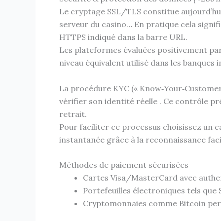
Le cryptage SSL/TLS constitue aujourd’hui
serveur du casino… En pratique cela signif
HTTPS indiqué dans la barre URL.
Les plateformes évaluées positivement par
niveau équivalent utilisé dans les banques 
La procédure KYC (« Know‑Your‑Customer ») 
vérifier son identité réelle . Ce contrôle 
retrait.
Pour faciliter ce processus choisissez un c
instantanée grâce à la reconnaissance faci
Méthodes de paiement sécurisées
Cartes Visa/MasterCard avec authen
Portefeuilles électroniques tels que 
Cryptomonnaies comme Bitcoin perme