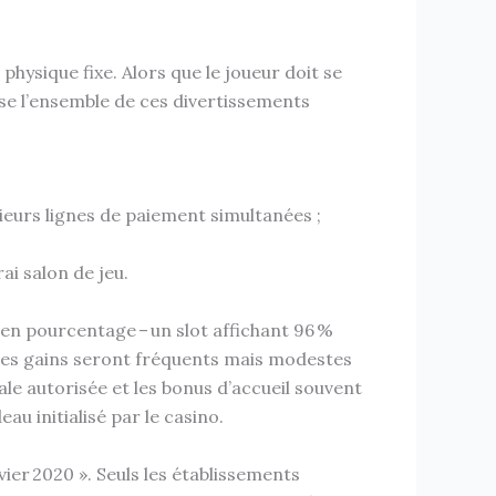
physique fixe. Alors que le joueur doit se
ose l’ensemble de ces divertissements
sieurs lignes de paiement simultanées ;
ai salon de jeu.
en pourcentage – un slot affichant 96 %
si les gains seront fréquents mais modestes
le autorisée et les bonus d’accueil souvent
u initialisé par le casino.
vier 2020 ». Seuls les établissements