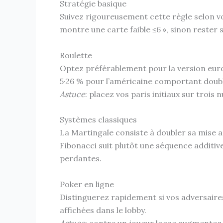
Stratégie basique
Suivez rigoureusement cette règle selon vot
montre une carte faible ≤6 », sinon rester 
Roulette
Optez préférablement pour la version euro
5·26 % pour l’américaine comportant doubl
Astuce
: placez vos paris initiaux sur trois
Systèmes classiques
La Martingale consiste à doubler sa mise a
Fibonacci suit plutôt une séquence additiv
perdantes.
Poker en ligne
Distinguerez rapidement si vos adversaires 
affichées dans le lobby.
Astuce
: contre un joueur loose augmentez 