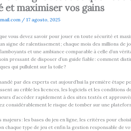
é et maximiser vos gains
mail.com
/
17 agosto, 2025
 que vous devez savoir pour jouer en toute sécurité et max
un signe de ralentissement ; chaque mois des millions de jo
lamboyants et une ambiance comparable à celle d’un vérita
oin pressant de disposer d’un guide fiable : comment disting
es qui pullulent sur la toile ?
dé par des experts est aujourd’hui la première étape po
 au crible les licences, les logiciels et les conditions de
joueurs d’accéder rapidement à des sites testés et approuv
ez considérablement le risque de tomber sur une platefor
ajeurs : les bases du jeu en ligne, les critères pour choisi
on chaque type de jeu et enfin la gestion responsable de vo