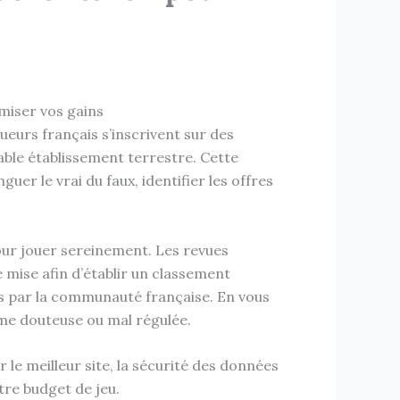
imiser vos gains
ueurs français s’inscrivent sur des
ble établissement terrestre. Cette
uer le vrai du faux, identifier les offres
ur jouer sereinement. Les revues
 mise afin d’établir un classement
és par la communauté française. En vous
me douteuse ou mal régulée.
r le meilleur site, la sécurité des données
tre budget de jeu.