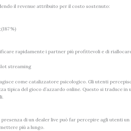
idendo il revenue attribuito per il costo sostenuto:
;(187 %)
icare rapidamente i partner più profittevoli e di riallocar
 slot streaming
”; agisce come catalizzatore psicologico. Gli utenti perce
zza tipica del gioco d’azzardo online. Questo si traduce i
i.
la presenza di un dealer live può far percepire agli utenti u
mettere più a lungo.