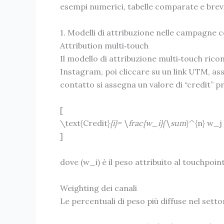
esempi numerici, tabelle comparate e brevi
1. Modelli di attribuzione nelle campagne 
Attribution multi‑touch
Il modello di attribuzione multi‑touch ric
Instagram, poi cliccare su un link UTM, assi
contatto si assegna un valore di “credit” pr
[
\text{Credit}
{i}= \frac{w_i}{\sum
}^{n} w_j
]
dove (w_i) è il peso attribuito al touchpoint 
Weighting dei canali
Le percentuali di peso più diffuse nel sett