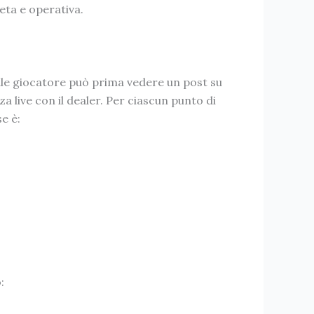
eta e operativa.
iale giocatore può prima vedere un post su
a live con il dealer. Per ciascun punto di
e è:
: