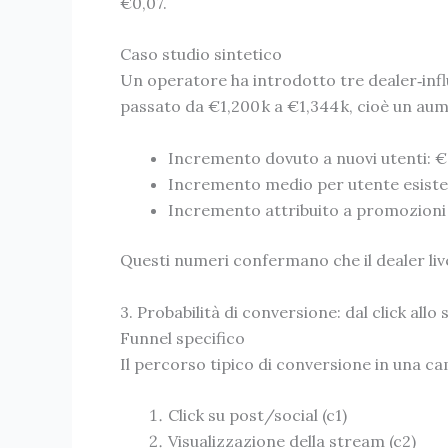
€0,07.
Caso studio sintetico
Un operatore ha introdotto tre dealer‑infl
passato da €1,200 k a €1,344 k, cioè un aum
Incremento dovuto a nuovi utenti: €
Incremento medio per utente esiste
Incremento attribuito a promozioni l
Questi numeri confermano che il dealer liv
3. Probabilità di conversione: dal click allo 
Funnel specifico
Il percorso tipico di conversione in una c
Click su post/social (c1)
Visualizzazione della stream (c2)