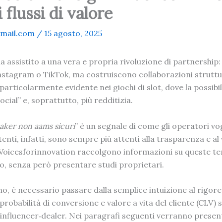
flussi di valore
mail.com
/
15 agosto, 2025
 assistito a una vera e propria rivoluzione di partnership: 
stagram o TikTok, ma costruiscono collaborazioni strutturat
 particolarmente evidente nei giochi di slot, dove la possibi
ial” e, soprattutto, più redditizia.
ker non aams sicuri
” è un segnale di come gli operatori v
 utenti, infatti, sono sempre più attenti alla trasparenza e 
 Voicesforinnovation raccolgono informazioni su queste ten
o, senza però presentare studi proprietari.
o, è necessario passare dalla semplice intuizione al rigore
 probabilità di conversione e valore a vita del cliente (CLV
 influencer‑dealer. Nei paragrafi seguenti verranno presenta