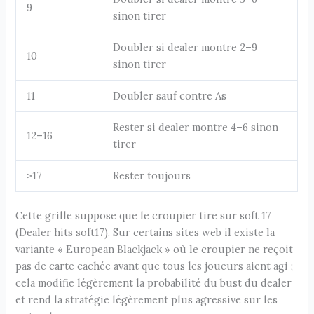
9
sinon tirer
Doubler si dealer montre 2–9
10
sinon tirer
11
Doubler sauf contre As
Rester si dealer montre 4–6 sinon
12–16
tirer
≥17
Rester toujours
Cette grille suppose que le croupier tire sur soft 17
(Dealer hits soft17). Sur certains sites web il existe la
variante « European Blackjack » où le croupier ne reçoit
pas de carte cachée avant que tous les joueurs aient agi ;
cela modifie légèrement la probabilité du bust du dealer
et rend la stratégie légèrement plus agressive sur les