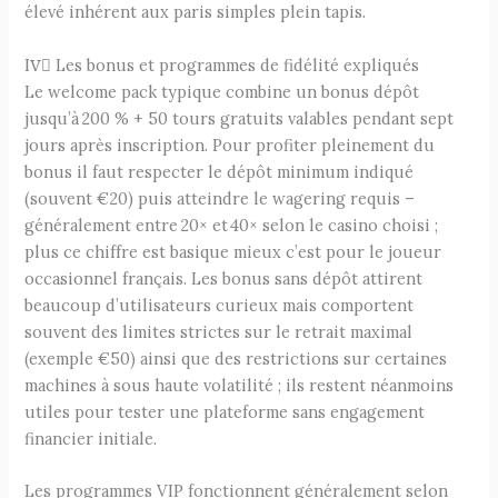
élevé inhérent aux paris simples plein tapis.
IV️⃣ Les bonus et programmes de fidélité expliqués
Le welcome pack typique combine un bonus dépôt
jusqu’à 200 % + 50 tours gratuits valables pendant sept
jours après inscription. Pour profiter pleinement du
bonus il faut respecter le dépôt minimum indiqué
(souvent €20) puis atteindre le wagering requis –
généralement entre 20× et 40× selon le casino choisi ;
plus ce chiffre est basique mieux c’est pour le joueur
occasionnel français. Les bonus sans dépôt attirent
beaucoup d’utilisateurs curieux mais comportent
souvent des limites strictes sur le retrait maximal
(exemple €50) ainsi que des restrictions sur certaines
machines à sous haute volatilité ; ils restent néanmoins
utiles pour tester une plateforme sans engagement
financier initiale.
Les programmes VIP fonctionnent généralement selon