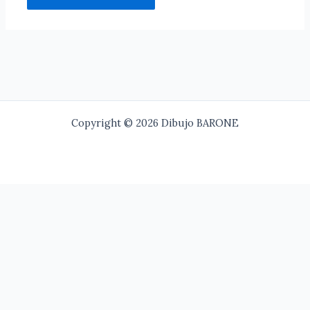
Copyright © 2026 Dibujo BARONE