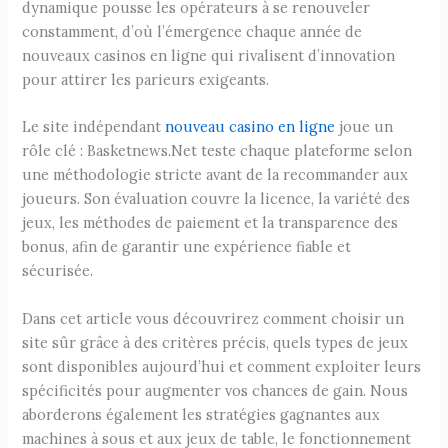
dynamique pousse les opérateurs à se renouveler
constamment, d’où l’émergence chaque année de
nouveaux casinos en ligne qui rivalisent d’innovation
pour attirer les parieurs exigeants.
Le site indépendant
nouveau casino en ligne
joue un
rôle clé : Basketnews.Net teste chaque plateforme selon
une méthodologie stricte avant de la recommander aux
joueurs. Son évaluation couvre la licence, la variété des
jeux, les méthodes de paiement et la transparence des
bonus, afin de garantir une expérience fiable et
sécurisée.
Dans cet article vous découvrirez comment choisir un
site sûr grâce à des critères précis, quels types de jeux
sont disponibles aujourd’hui et comment exploiter leurs
spécificités pour augmenter vos chances de gain. Nous
aborderons également les stratégies gagnantes aux
machines à sous et aux jeux de table, le fonctionnement