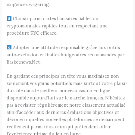
exigences wagering.
Choisir parmi cartes bancaires fiables ou
cryptomonnaies rapides tout en respectant une
procédure KYC efficace.
Adopter une attitude responsable grâce aux outils
auto‑exclusion et limites budgétaires recommandés par
Basketnews.Net.
En gardant ces principes en tête vous maximisez non
seulement vos gains potentiels mais surtout votre plaisir
durable dans le meilleur nouveau casino en ligne
disponible aujourd’hui sur le marché français. N’hésitez
pas à revisiter régulièrement notre classement actualisé
afin d’accéder aux dernières évaluations objectives et
découvrir quelles nouvelles plateformes se démarquent
réellement parmi tous ceux qui prétendent offrir
l’expérience ultime du jeu en ligne.