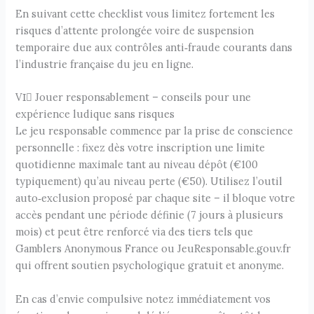
En suivant cette checklist vous limitez fortement les
risques d’attente prolongée voire de suspension
temporaire due aux contrôles anti‑fraude courants dans
l’industrie française du jeu en ligne.
VI️⃣ Jouer responsablement – conseils pour une
expérience ludique sans risques
Le jeu responsable commence par la prise de conscience
personnelle : fixez dès votre inscription une limite
quotidienne maximale tant au niveau dépôt (€100
typiquement) qu’au niveau perte (€50). Utilisez l’outil
auto‑exclusion proposé par chaque site – il bloque votre
accès pendant une période définie (7 jours à plusieurs
mois) et peut être renforcé via des tiers tels que
Gamblers Anonymous France ou JeuResponsable.gouv.fr
qui offrent soutien psychologique gratuit et anonyme.
En cas d’envie compulsive notez immédiatement vos