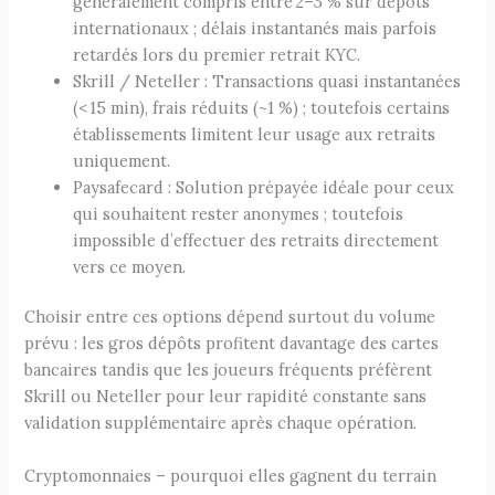
généralement compris entre 2–3 % sur dépôts
internationaux ; délais instantanés mais parfois
retardés lors du premier retrait KYC.
Skrill / Neteller : Transactions quasi instantanées
(< 15 min), frais réduits (~1 %) ; toutefois certains
établissements limitent leur usage aux retraits
uniquement.
Paysafecard : Solution prépayée idéale pour ceux
qui souhaitent rester anonymes ; toutefois
impossible d’effectuer des retraits directement
vers ce moyen.
Choisir entre ces options dépend surtout du volume
prévu : les gros dépôts profitent davantage des cartes
bancaires tandis que les joueurs fréquents préfèrent
Skrill ou Neteller pour leur rapidité constante sans
validation supplémentaire après chaque opération.
Cryptomonnaies – pourquoi elles gagnent du terrain