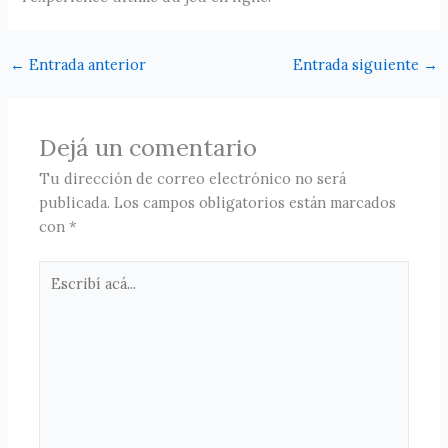
←
Entrada anterior
Entrada siguiente
→
Dejá un comentario
Tu dirección de correo electrónico no será
publicada.
Los campos obligatorios están marcados
con
*
Escribí
acá...