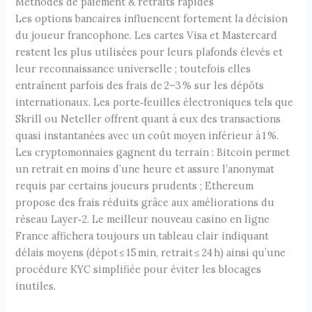
Méthodes de paiement & retraits rapides
Les options bancaires influencent fortement la décision
du joueur francophone. Les cartes Visa et Mastercard
restent les plus utilisées pour leurs plafonds élevés et
leur reconnaissance universelle ; toutefois elles
entraînent parfois des frais de 2–3 % sur les dépôts
internationaux. Les porte‑feuilles électroniques tels que
Skrill ou Neteller offrent quant à eux des transactions
quasi instantanées avec un coût moyen inférieur à 1 %.
Les cryptomonnaies gagnent du terrain : Bitcoin permet
un retrait en moins d’une heure et assure l’anonymat
requis par certains joueurs prudents ; Ethereum
propose des frais réduits grâce aux améliorations du
réseau Layer‑2. Le meilleur nouveau casino en ligne
France affichera toujours un tableau clair indiquant
délais moyens (dépot ≤ 15 min, retrait ≤ 24 h) ainsi qu’une
procédure KYC simplifiée pour éviter les blocages
inutiles.