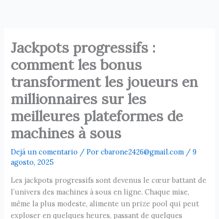
Ir
al
contenido
Jackpots progressifs :
comment les bonus
transforment les joueurs en
millionnaires sur les
meilleures plateformes de
machines à sous
Dejá un comentario
/ Por
cbarone2426@gmail.com
/
9
agosto, 2025
Les jackpots progressifs sont devenus le cœur battant de
l’univers des machines à sous en ligne. Chaque mise,
même la plus modeste, alimente un prize pool qui peut
exploser en quelques heures, passant de quelques