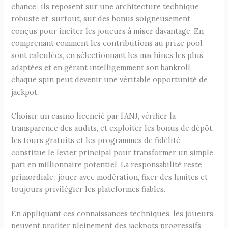
chance ; ils reposent sur une architecture technique
robuste et, surtout, sur des bonus soigneusement
conçus pour inciter les joueurs à miser davantage. En
comprenant comment les contributions au prize pool
sont calculées, en sélectionnant les machines les plus
adaptées et en gérant intelligemment son bankroll,
chaque spin peut devenir une véritable opportunité de
jackpot.
Choisir un casino licencié par l’ANJ, vérifier la
transparence des audits, et exploiter les bonus de dépôt,
les tours gratuits et les programmes de fidélité
constitue le levier principal pour transformer un simple
pari en millionnaire potentiel. La responsabilité reste
primordiale : jouer avec modération, fixer des limites et
toujours privilégier les plateformes fiables.
En appliquant ces connaissances techniques, les joueurs
peuvent profiter pleinement des jackpots progressifs