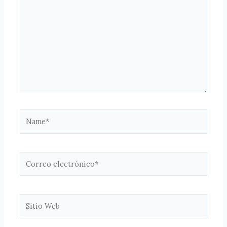
acá...
Name*
Correo
electrónico*
Sitio
Web