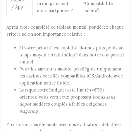
principalement
“Compatibilité
/ App
sur smartphone ?
mobile”.
Après avoir complété ce tableau mental, pondérez chaque
critère selon son importance relative :
Si votre priorité est rapidité, donnez plus poids au
temps moyen retrait indiqué dans notre comparatif
annuel.
Pour les amateurs mobile, privilégiez uniquement
les casinos certifiés compatibles iOS/Android avec
application native fluide.
Lorsque votre budget reste limité (<€50),
orientez-vous vers ceux proposant
bonus sans
dépôt
modérés couplés à faibles exigences
wagering
.
En croisant ces éléments avec nos évaluations détaillées