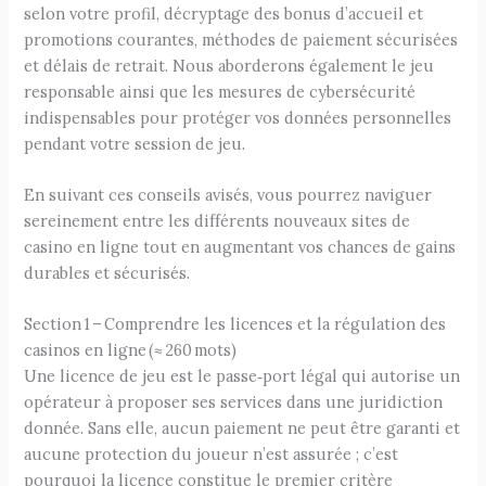
selon votre profil, décryptage des bonus d’accueil et
promotions courantes, méthodes de paiement sécurisées
et délais de retrait. Nous aborderons également le jeu
responsable ainsi que les mesures de cybersécurité
indispensables pour protéger vos données personnelles
pendant votre session de jeu.
En suivant ces conseils avisés, vous pourrez naviguer
sereinement entre les différents nouveaux sites de
casino en ligne tout en augmentant vos chances de gains
durables et sécurisés.
Section 1 – Comprendre les licences et la régulation des
casinos en ligne (≈ 260 mots)
Une licence de jeu est le passe‑port légal qui autorise un
opérateur à proposer ses services dans une juridiction
donnée. Sans elle, aucun paiement ne peut être garanti et
aucune protection du joueur n’est assurée ; c’est
pourquoi la licence constitue le premier critère