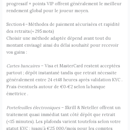
progressif + points VIP offrent généralement le meilleur
rendement global pour le joueur moyen.
Section 4 – Méthodes de paiement sécurisées et rapidité
des retraits (≈ 295 mots)
Choisir une méthode adaptée dépend avant tout du
montant envisagé ainsi du délai souhaité pour recevoir
vos gains :
Cartes bancaires
– Visa et MasterCard restent acceptées
partout ; dépôt instantané tandis que retrait nécessite
généralement entre 24 et48 heures après validation KYC .
Frais éventuels autour de €0‑€2 selon la banque
émettrice .
Portefeuilles électroniques
– Skrill & Neteller offrent un
traitement quasi immédiat tant côté dépôt que retrait
(<15 minutes). Les plafonds varient toutefois selon votre
statut KYC : jusqu’à €25 000/mois pour les comptes