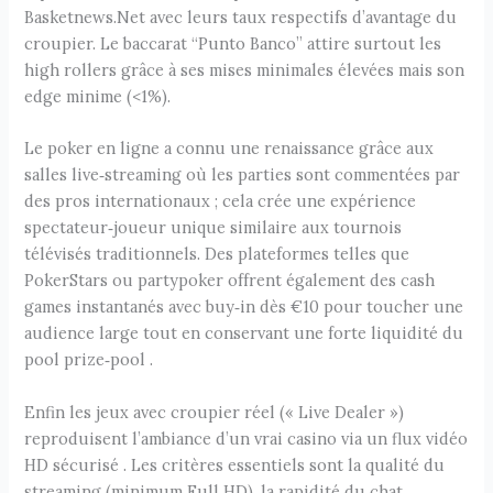
Basketnews.Net avec leurs taux respectifs d’avantage du
croupier. Le baccarat “Punto Banco” attire surtout les
high rollers grâce à ses mises minimales élevées mais son
edge minime (<1%).
Le poker en ligne a connu une renaissance grâce aux
salles live‑streaming où les parties sont commentées par
des pros internationaux ; cela crée une expérience
spectateur‑joueur unique similaire aux tournois
télévisés traditionnels. Des plateformes telles que
PokerStars ou partypoker offrent également des cash
games instantanés avec buy‑in dès €10 pour toucher une
audience large tout en conservant une forte liquidité du
pool prize‑pool .
Enfin les jeux avec croupier réel (« Live Dealer »)
reproduisent l’ambiance d’un vrai casino via un flux vidéo
HD sécurisé . Les critères essentiels sont la qualité du
streaming (minimum Full HD), la rapidité du chat