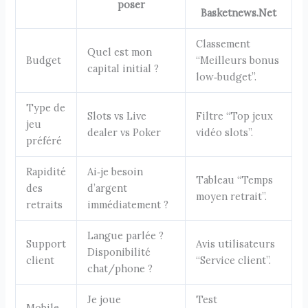
poser
Basketnews.Net
Classement
Quel est mon
Budget
“Meilleurs bonus
capital initial ?
low‑budget”.
Type de
Slots vs Live
Filtre “Top jeux
jeu
dealer vs Poker
vidéo slots”.
préféré
Rapidité
Ai‑je besoin
Tableau “Temps
des
d’argent
moyen retrait”.
retraits
immédiatement ?
Langue parlée ?
Support
Avis utilisateurs
Disponibilité
client
“Service client”.
chat/phone ?
Je joue
Test
Mobile