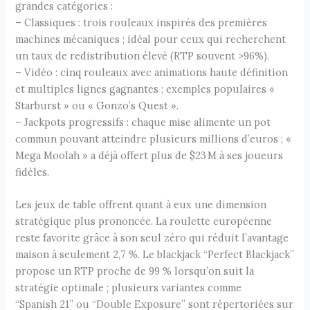
grandes catégories :
– Classiques : trois rouleaux inspirés des premières
machines mécaniques ; idéal pour ceux qui recherchent
un taux de redistribution élevé (RTP souvent >96%).
– Vidéo : cinq rouleaux avec animations haute définition
et multiples lignes gagnantes ; exemples populaires «
Starburst » ou « Gonzo’s Quest ».
– Jackpots progressifs : chaque mise alimente un pot
commun pouvant atteindre plusieurs millions d’euros ; «
Mega Moolah » a déjà offert plus de $23 M à ses joueurs
fidèles.
Les jeux de table offrent quant à eux une dimension
stratégique plus prononcée. La roulette européenne
reste favorite grâce à son seul zéro qui réduit l’avantage
maison à seulement 2,7 %. Le blackjack “Perfect Blackjack”
propose un RTP proche de 99 % lorsqu’on suit la
stratégie optimale ; plusieurs variantes comme
“Spanish 21” ou “Double Exposure” sont répertoriées sur