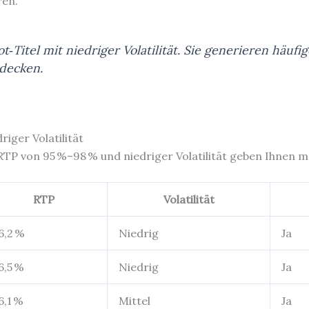
ren.
t‑Titel mit niedriger Volatilität. Sie generieren häufi
decken.
riger Volatilität
ner RTP von 95 %–98 % und niedriger Volatilität geben Ihne
RTP
Volatilität
6,2 %
Niedrig
Ja
6,5 %
Niedrig
Ja
6,1 %
Mittel
Ja