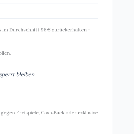
 % im Durchschnitt 96 € zurückerhalten –
llen.
perrt bleiben.
gegen Freispiele, Cash‑Back oder exklusive