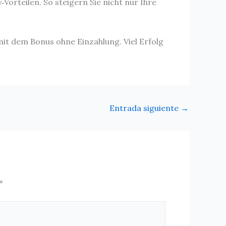
‑Vorteilen. So steigern Sie nicht nur Ihre
e mit dem Bonus ohne Einzahlung. Viel Erfolg
Entrada siguiente
→
*