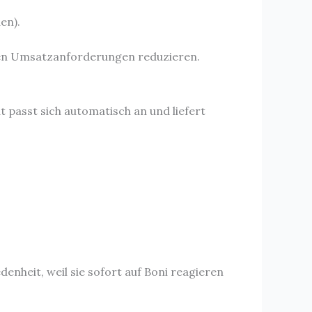
en).
ären Umsatzanforderungen reduzieren.
t passt sich automatisch an und liefert
enheit, weil sie sofort auf Boni reagieren