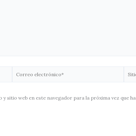
Correo
Sitio
electrónico*
Web
 y sitio web en este navegador para la próxima vez que h