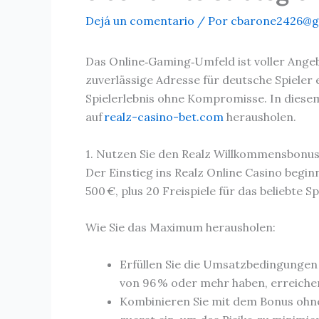
Dejá un comentario
/ Por
cbarone2426@g
Das Online‑Gaming‑Umfeld ist voller Angebot
zuverlässige Adresse für deutsche Spieler
Spielerlebnis ohne Kompromisse. In diesem
auf
realz-casino-bet.com
herausholen.
1. Nutzen Sie den Realz Willkommensbonus
Der Einstieg ins Realz Online Casino beg
500 €, plus 20 Freispiele für das beliebte Sp
Wie Sie das Maximum herausholen:
Erfüllen Sie die Umsatzbedingungen 
von 96 % oder mehr haben, erreichen 
Kombinieren Sie mit dem Bonus ohne 