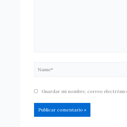
Name*
Guardar mi nombre, correo electrónico