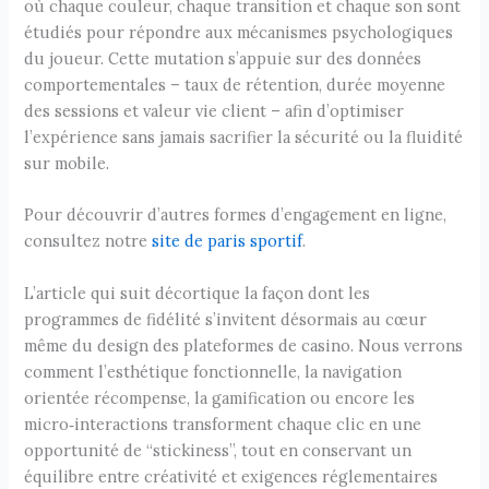
où chaque couleur, chaque transition et chaque son sont
étudiés pour répondre aux mécanismes psychologiques
du joueur. Cette mutation s’appuie sur des données
comportementales – taux de rétention, durée moyenne
des sessions et valeur vie client – afin d’optimiser
l’expérience sans jamais sacrifier la sécurité ou la fluidité
sur mobile.
Pour découvrir d’autres formes d’engagement en ligne,
consultez notre
site de paris sportif
.
L’article qui suit décortique la façon dont les
programmes de fidélité s’invitent désormais au cœur
même du design des plateformes de casino. Nous verrons
comment l’esthétique fonctionnelle, la navigation
orientée récompense, la gamification ou encore les
micro‑interactions transforment chaque clic en une
opportunité de “stickiness”, tout en conservant un
équilibre entre créativité et exigences réglementaires