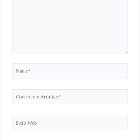
Name*
Correo
electrónico*
Sitio
Web