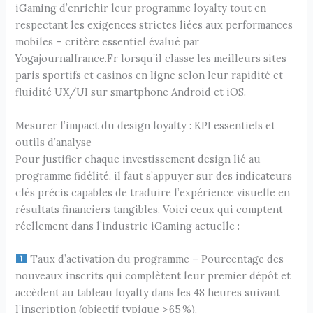
iGaming d’enrichir leur programme loyalty tout en
respectant les exigences strictes liées aux performances
mobiles – critère essentiel évalué par
Yogajournalfrance.Fr lorsqu’il classe les meilleurs sites
paris sportifs et casinos en ligne selon leur rapidité et
fluidité UX/UI sur smartphone Android et iOS.
Mesurer l’impact du design loyalty : KPI essentiels et
outils d’analyse
Pour justifier chaque investissement design lié au
programme fidélité, il faut s’appuyer sur des indicateurs
clés précis capables de traduire l’expérience visuelle en
résultats financiers tangibles. Voici ceux qui comptent
réellement dans l’industrie iGaming actuelle :
Taux d’activation du programme – Pourcentage des
nouveaux inscrits qui complètent leur premier dépôt et
accèdent au tableau loyalty dans les 48 heures suivant
l’inscription (objectif typique > 65 %).