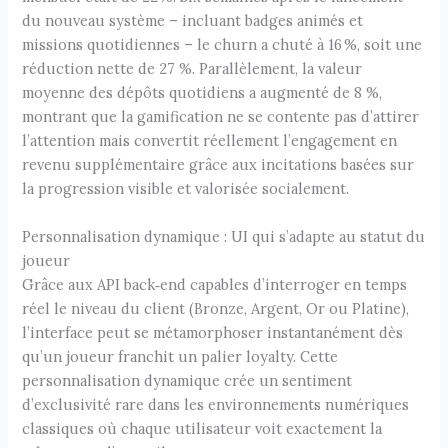
du nouveau système – incluant badges animés et
missions quotidiennes – le churn a chuté à 16 %, soit une
réduction nette de 27 %. Parallèlement, la valeur
moyenne des dépôts quotidiens a augmenté de 8 %,
montrant que la gamification ne se contente pas d’attirer
l’attention mais convertit réellement l’engagement en
revenu supplémentaire grâce aux incitations basées sur
la progression visible et valorisée socialement.
Personnalisation dynamique : UI qui s’adapte au statut du
joueur
Grâce aux API back‑end capables d’interroger en temps
réel le niveau du client (Bronze, Argent, Or ou Platine),
l’interface peut se métamorphoser instantanément dès
qu’un joueur franchit un palier loyalty. Cette
personnalisation dynamique crée un sentiment
d’exclusivité rare dans les environnements numériques
classiques où chaque utilisateur voit exactement la