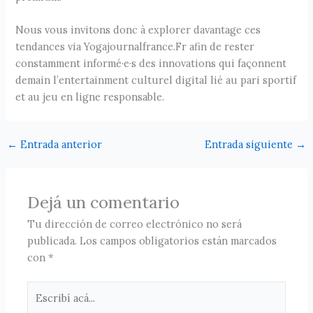
Nous vous invitons donc à explorer davantage ces
tendances via Yogajournalfrance.Fr afin de rester
constamment informé·e·s des innovations qui façonnent
demain l’entertainment culturel digital lié au pari sportif
et au jeu en ligne responsable.​
←
Entrada anterior
Entrada siguiente
→
Dejá un comentario
Tu dirección de correo electrónico no será
publicada.
Los campos obligatorios están marcados
con
*
Escribí
acá...