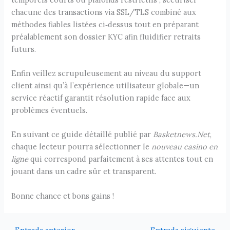
chacune des transactions via SSL/TLS combiné aux
méthodes fiables listées ci‑dessus tout en préparant
préalablement son dossier KYC afin fluidifier retraits
futurs.
Enfin veillez scrupuleusement au niveau du support
client ainsi qu’à l’expérience utilisateur globale—un
service réactif garantit résolution rapide face aux
problèmes éventuels.
En suivant ce guide détaillé publié par
Basketnews.Net
,
chaque lecteur pourra sélectionner le
nouveau casino en
ligne
qui correspond parfaitement à ses attentes tout en
jouant dans un cadre sûr et transparent.
Bonne chance et bons gains !