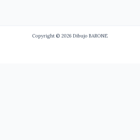
Copyright © 2026 Dibujo BARONE