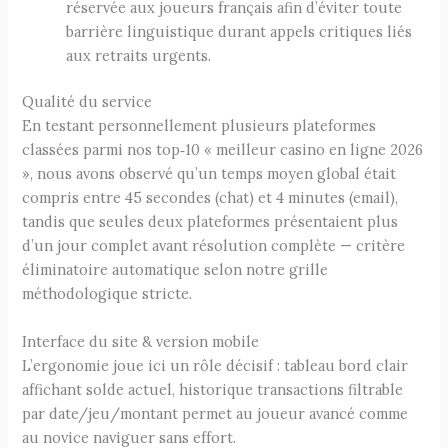
réservée aux joueurs français afin d’éviter toute
barrière linguistique durant appels critiques liés
aux retraits urgents.
Qualité du service
En testant personnellement plusieurs plateformes
classées parmi nos top‑10 « meilleur casino en ligne 2026
», nous avons observé qu’un temps moyen global était
compris entre 45 secondes (chat) et 4 minutes (email),
tandis que seules deux plateformes présentaient plus
d’un jour complet avant résolution complète — critère
éliminatoire automatique selon notre grille
méthodologique stricte.
Interface du site & version mobile
L’ergonomie joue ici un rôle décisif : tableau bord clair
affichant solde actuel, historique transactions filtrable
par date/jeu/montant permet au joueur avancé comme
au novice naviguer sans effort.