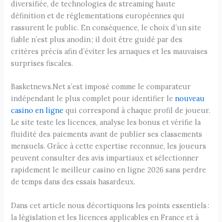
diversifiée, de technologies de streaming haute
définition et de réglementations européennes qui
rassurent le public. En conséquence, le choix d’un site
fiable n’est plus anodin ; il doit être guidé par des
critères précis afin d’éviter les arnaques et les mauvaises
surprises fiscales.
Basketnews.Net s’est imposé comme le comparateur
indépendant le plus complet pour identifier le
nouveau
casino en ligne
qui correspond à chaque profil de joueur.
Le site teste les licences, analyse les bonus et vérifie la
fluidité des paiements avant de publier ses classements
mensuels. Grâce à cette expertise reconnue, les joueurs
peuvent consulter des avis impartiaux et sélectionner
rapidement le meilleur casino en ligne 2026 sans perdre
de temps dans des essais hasardeux.
Dans cet article nous décortiquons les points essentiels :
la législation et les licences applicables en France et à