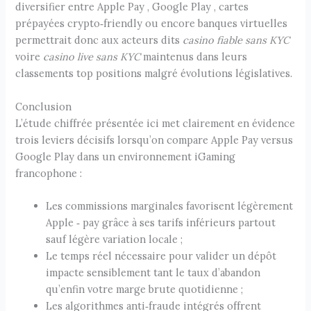
diversifier entre Apple Pay , Google Play , cartes
prépayées crypto‐friendly ou encore banques virtuelles
permettrait donc aux acteurs dits
casino fiable sans KYC
voire
casino live sans KYC
maintenus dans leurs
classements top positions malgré évolutions législatives.
Conclusion
L’étude chiffrée présentée ici met clairement en évidence
trois leviers décisifs lorsqu’on compare Apple Pay versus
Google Play dans un environnement iGaming
francophone :
Les commissions marginales favorisent légèrement
Apple ‑ pay grâce à ses tarifs inférieurs partout
sauf légère variation locale ;
Le temps réel nécessaire pour valider un dépôt
impacte sensiblement tant le taux d’abandon
qu’enfin votre marge brute quotidienne ;
Les algorithmes anti‐fraude intégrés offrent