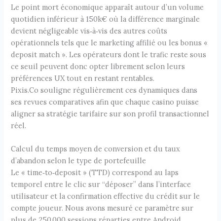
Le point mort économique apparaît autour d’un volume
quotidien inférieur à 150k€ où la différence marginale
devient négligeable vis‑à‑vis des autres coûts
opérationnels tels que le marketing affilié ou les bonus «
deposit match ». Les opérateurs dont le trafic reste sous
ce seuil peuvent donc opter librement selon leurs
préférences UX tout en restant rentables.
Pixis.Co souligne régulièrement ces dynamiques dans
ses revues comparatives afin que chaque casino puisse
aligner sa stratégie tarifaire sur son profil transactionnel
réel.
Calcul du temps moyen de conversion et du taux
d’abandon selon le type de portefeuille
Le « time‑to‑deposit » (TTD) correspond au laps
temporel entre le clic sur “déposer” dans l’interface
utilisateur et la confirmation effective du crédit sur le
compte joueur. Nous avons mesuré ce paramètre sur
plus de 250 000 sessions réparties entre Android