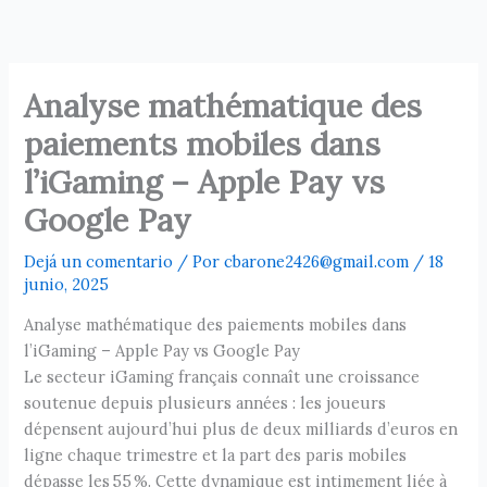
Ir
al
contenido
Analyse mathématique des
paiements mobiles dans
l’iGaming – Apple Pay vs
Google Pay
Dejá un comentario
/ Por
cbarone2426@gmail.com
/
18
junio, 2025
Analyse mathématique des paiements mobiles dans
l’iGaming – Apple Pay vs Google Pay
Le secteur iGaming français connaît une croissance
soutenue depuis plusieurs années : les joueurs
dépensent aujourd’hui plus de deux milliards d’euros en
ligne chaque trimestre et la part des paris mobiles
dépasse les 55 %. Cette dynamique est intimement liée à