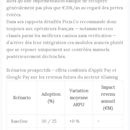
alors qu’une implémentation basique ne récupère
généralement pas plus que €20k/an au regard des pertes
évitées.
Dans ses rapports détaillés Pixis.Co recommande donc
toujours aux opérateurs français — notamment ceux
classés parmi les meilleurs casinos sans verification —
d’activer dès leur intégration ces modules avancés plutôt
que se reposer uniquement sur contrôles manuels
postérieurement déclenchés.
Scénarios prospectifs – effets combinés d’Apple Pay et
Google Pay sur les revenus futurs du secteur iGaming
Impact
Variation
Adoption
revenu
Scénario
moyenne
(%)
annuel
ARPU
(€M)
Baseline
30 / 25
+0 %
–