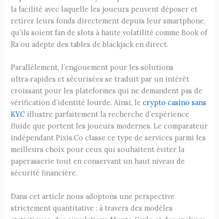
la facilité avec laquelle les joueurs peuvent déposer et
retirer leurs fonds directement depuis leur smartphone,
qu’ils soient fan de slots à haute volatilité comme Book of
Ra ou adepte des tables de blackjack en direct.
Parallèlement, l’engouement pour les solutions
ultra‑rapides et sécurisées se traduit par un intérêt
croissant pour les plateformes qui ne demandent pas de
vérification d’identité lourde. Ainsi, le
crypto casino sans
KYC
illustre parfaitement la recherche d’expérience
fluide que portent les joueurs modernes. Le comparateur
indépendant Pixis.Co classe ce type de services parmi les
meilleurs choix pour ceux qui souhaitent éviter la
paperasserie tout en conservant un haut niveau de
sécurité financière.
Dans cet article nous adoptons une perspective
strictement quantitative : à travers des modèles