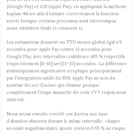
(Google Pay) et iOS (Apple Pay), en appliquant la méthode
Kaplan–Meier afin d’estimer correctement la fonction
survie lorsque certains processus sont interrompus
avant validation finale (« censurés »).
Les estimations donnent un TTD moyen global égal à 9
secondes pour Apple Pay contre 13 secondes pour
Google Play avec intervalles confidence à95 % respectifs
respectivement [8–10] s​et [11–15] secondes . La différence
statistiquement significative s’explique principalement
par l’intégration natif​e du SDK Apple Pay au sein du
système Secure Enclave qui élimine presque
complètement l’étape manuelle du code CVV requis sous
Android.​
Nous avons ensuite corrélé ces durées aux taux
d’abandon observés durant le même intervalle : chaque
seconde supplémentaire ajoute environ 0·35 % au risque