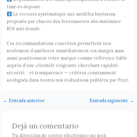
time‑to‑deposit ;
Le recours systématique aux modèles bayésiens
proposés par chacun des fournisseurs afin maximiser
ROI anti‐fraude .
Ces recommandations concrètes permettent non
seulement d’améliorer immédiatement vos marges mais
aussi positionnent votre marque comme référence fiable
auprès d’une clientèle exigeante cherchant rapidité、
sécurité、et transparence — critères constamment
soulignés dans toutes nos évaluations publiées par Pixiz.​
←
Entrada anterior
Entrada siguiente
→
Dejá un comentario
Tu dirección de correo electrónico no será