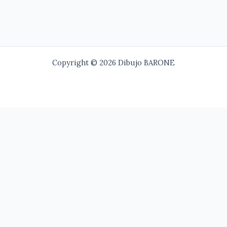
Copyright © 2026 Dibujo BARONE