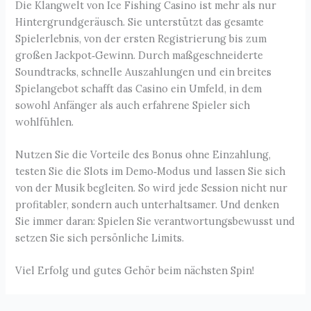
Die Klangwelt von Ice Fishing Casino ist mehr als nur
Hintergrundgeräusch. Sie unterstützt das gesamte
Spielerlebnis, von der ersten Registrierung bis zum
großen Jackpot‑Gewinn. Durch maßgeschneiderte
Soundtracks, schnelle Auszahlungen und ein breites
Spielangebot schafft das Casino ein Umfeld, in dem
sowohl Anfänger als auch erfahrene Spieler sich
wohlfühlen.
Nutzen Sie die Vorteile des Bonus ohne Einzahlung,
testen Sie die Slots im Demo‑Modus und lassen Sie sich
von der Musik begleiten. So wird jede Session nicht nur
profitabler, sondern auch unterhaltsamer. Und denken
Sie immer daran: Spielen Sie verantwortungsbewusst und
setzen Sie sich persönliche Limits.
Viel Erfolg und gutes Gehör beim nächsten Spin!