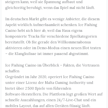
steigern kann, weil sie Spannung aufbaut und
gleichzeitig beruhigt, wenn das Spiel mal nicht läuft.
Im deutschen Markt gibt es wenige Anbieter, die diesem
Aspekt wirklich Aufmerksamkeit schenken. Ice Fishing
Casino hebt sich hier ab, weil das Haus eigens
komponierte Tracks für verschiedene Spielkategorien
bereitstellt. Ob Sie gerade den Willkommensbonus
aktivieren oder im Demo‑Modus einen neuen Slot testen
– die Klangkulisse ist immer passend abgestimmt.
Ice Fishing Casino im Überblick – Fakten, die Vertrauen
schaffen
Gegründet im Jahr 2020, operiert Ice Fishing Casino
unter einer Lizenz der Malta Gaming Authority und
bietet über 2 500 Spiele von führenden
Software‑Herstellern. Die Plattform legt großen Wert auf
schnelle Auszahlungen, einen 24/7‑Live‑Chat und ein
mobiles Layout, das auf allen Geräten flüssig läuft.