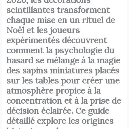
scintillantes transforment
chaque mise en un rituel de
Noël et les joueurs
expérimentés découvrent
comment la psychologie du
hasard se mélange à la magie
des sapins miniatures placés
sur les tables pour créer une
atmosphère propice à la
concentration et à la prise de
décision éclairée. Ce guide
détaillé explore les origines