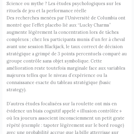
Science ou mythe ? Les études psychologiques sur les
rituels de jeu et la performance réelle
Des recherches menées par l’Université de Columbia ont
montré que l’effet placebo lié aux “Lucky Charms”
augmente légèrement la concentration lors de tâches
complexes ; chez les participants munis d’un fer à cheval
avant une session Blackjack, le taux correct de décision
stratégique a grimpé de 3 points percentuels comparé au
groupe contrôle sans objet symbolique. Cette
amélioration reste toutefois marginale face aux variables
majeures telles que le niveau d’expérience ou la
connaissance exacte du tableau stratégique (basic
strategy).
D’autres études focalisées sur la roulette ont mis en
évidence un biais cognitif appelé « illusion contrôlée »
où les joueurs associent inconsciemment un petit geste
répété (exemple : tapoter légèrement sur le bord rouge)
avec une probabilité accrue que la bille atterrisse sur