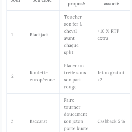
Jour
Jeu ciblé
proposé
associé
Toucher
son fer à
cheval
+10 % RTP
1
Blackjack
avant
extra
chaque
split
Placer un
Roulette
trèfle sous
Jeton gratuit
2
européenne
son pari
x2
rouge
Faire
tourner
doucement
3
Baccarat
son jeton
Cashback 5 %
porte‑buste