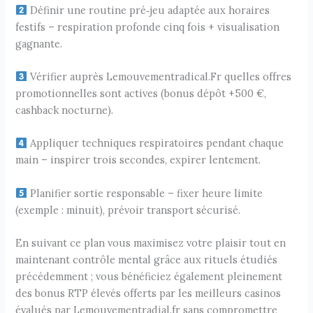
Définir une routine pré‑jeu adaptée aux horaires
festifs – respiration profonde cinq fois + visualisation
gagnante.
Vérifier auprès Lemouvementradical.Fr quelles offres
promotionnelles sont actives (bonus dépôt +500 €,
cashback nocturne).
Appliquer techniques respiratoires pendant chaque
main – inspirer trois secondes, expirer lentement.
Planifier sortie responsable – fixer heure limite
(exemple : minuit), prévoir transport sécurisé.
En suivant ce plan vous maximisez votre plaisir tout en
maintenant contrôle mental grâce aux rituels étudiés
précédemment ; vous bénéficiez également pleinement
des bonus RTP élevés offerts par les meilleurs casinos
évalués par Lemouvementradial.fr sans compromettre