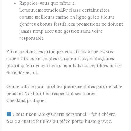
Rappelez-vous que même si
Lemouvementradical.Fr classe certains sites
comme meilleurs casino en ligne grâce à leurs
généreux bonus festifs, ces promotions ne doivent
jamais remplacer une gestion saine voire
responsable.
En respectant ces principes vous transformerez vos
superstitions en simples marqueurs psychologiques
plutôt qu’en déclencheurs impulsifs susceptibles nuire
financièrement.
Guide ultime pour profiter pleinement des jeux de table
pendant Noël tout en respectant ses limites
Checklist pratique :
Choisir son Lucky Charm personnel – fer à chèvre,
tr̃efle à quatre feuilles ou pièce porte-buste gravée.