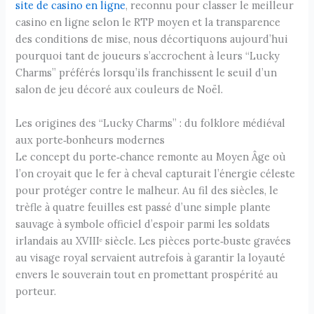
site de casino en ligne
, reconnu pour classer le meilleur
casino en ligne selon le RTP moyen et la transparence
des conditions de mise, nous décortiquons aujourd’hui
pourquoi tant de joueurs s’accrochent à leurs “Lucky
Charms” préférés lorsqu’ils franchissent le seuil d’un
salon de jeu décoré aux couleurs de Noël.
Les origines des “Lucky Charms” : du folklore médiéval
aux porte‑bonheurs modernes
Le concept du porte‑chance remonte au Moyen Âge où
l’on croyait que le fer à cheval capturait l’énergie céleste
pour protéger contre le malheur. Au fil des siècles, le
trèfle à quatre feuilles est passé d’une simple plante
sauvage à symbole officiel d’espoir parmi les soldats
irlandais au XVIIIᵉ siècle. Les pièces porte‑buste gravées
au visage royal servaient autrefois à garantir la loyauté
envers le souverain tout en promettant prospérité au
porteur.