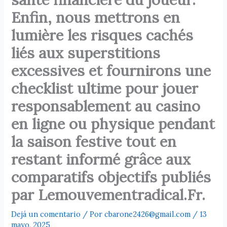
Enfin, nous mettrons en
lumière les risques cachés
liés aux superstitions
excessives et fournirons une
checklist ultime pour jouer
responsablement au casino
en ligne ou physique pendant
la saison festive tout en
restant informé grâce aux
comparatifs objectifs publiés
par Lemouvementradical.Fr.
Dejá un comentario
/ Por
cbarone2426@gmail.com
/
13
mayo, 2025