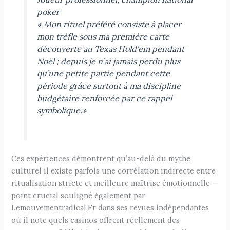
poker
« Mon rituel préféré consiste à placer
mon trèfle sous ma première carte
découverte au Texas Hold’em pendant
Noël ; depuis je n’ai jamais perdu plus
qu’une petite partie pendant cette
période grâce surtout à ma discipline
budgétaire renforcée par ce rappel
symbolique.»
Ces expériences démontrent qu’au-delà du mythe
culturel il existe parfois une corrélation indirecte entre
ritualisation stricte et meilleure maîtrise émotionnelle —
point crucial souligné également par
Lemouvementradical.Fr dans ses revues indépendantes
où il note quels casinos offrent réellement des