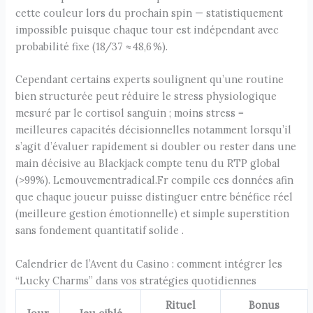
cette couleur lors du prochain spin — statistiquement
impossible puisque chaque tour est indépendant avec
probabilité fixe (18/37 ≈ 48,6 %).
Cependant certains experts soulignent qu’une routine
bien structurée peut réduire le stress physiologique
mesuré par le cortisol sanguin ; moins stress =
meilleures capacités décisionnelles notamment lorsqu’il
s’agit d’évaluer rapidement si doubler ou rester dans une
main décisive au Blackjack compte tenu du RTP global
(>99%). Lemouvementradical.Fr compile ces données afin
que chaque joueur puisse distinguer entre bénéfice réel
(meilleure gestion émotionnelle) et simple superstition
sans fondement quantitatif solide .
Calendrier de l’Avent du Casino : comment intégrer les
“Lucky Charms” dans vos stratégies quotidiennes
Rituel
Bonus