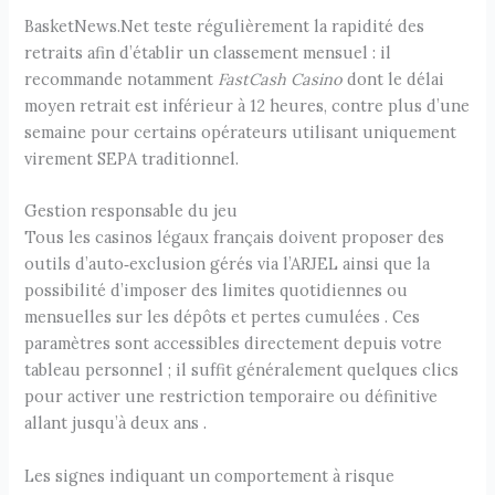
BasketNews.Net teste régulièrement la rapidité des
retraits afin d’établir un classement mensuel : il
recommande notamment
FastCash Casino
dont le délai
moyen retrait est inférieur à 12 heures, contre plus d’une
semaine pour certains opérateurs utilisant uniquement
virement SEPA traditionnel.
Gestion responsable du jeu
Tous les casinos légaux français doivent proposer des
outils d’auto‑exclusion gérés via l’ARJEL ainsi que la
possibilité d’imposer des limites quotidiennes ou
mensuelles sur les dépôts et pertes cumulées . Ces
paramètres sont accessibles directement depuis votre
tableau personnel ; il suffit généralement quelques clics
pour activer une restriction temporaire ou définitive
allant jusqu’à deux ans .
Les signes indiquant un comportement à risque