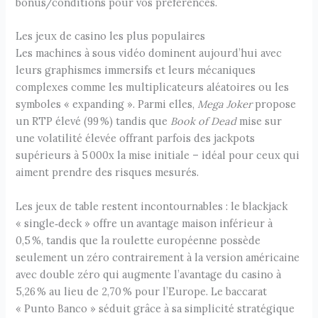
bonus/conditions pour vos préférences.
Les jeux de casino les plus populaires
Les machines à sous vidéo dominent aujourd’hui avec
leurs graphismes immersifs et leurs mécaniques
complexes comme les multiplicateurs aléatoires ou les
symboles « expanding ». Parmi elles,
Mega Joker
propose
un RTP élevé (99 %) tandis que
Book of Dead
mise sur
une volatilité élevée offrant parfois des jackpots
supérieurs à 5 000x la mise initiale – idéal pour ceux qui
aiment prendre des risques mesurés.
Les jeux de table restent incontournables : le blackjack
« single‑deck » offre un avantage maison inférieur à
0,5 %, tandis que la roulette européenne possède
seulement un zéro contrairement à la version américaine
avec double zéro qui augmente l’avantage du casino à
5,26 % au lieu de 2,70 % pour l’Europe. Le baccarat
« Punto Banco » séduit grâce à sa simplicité stratégique