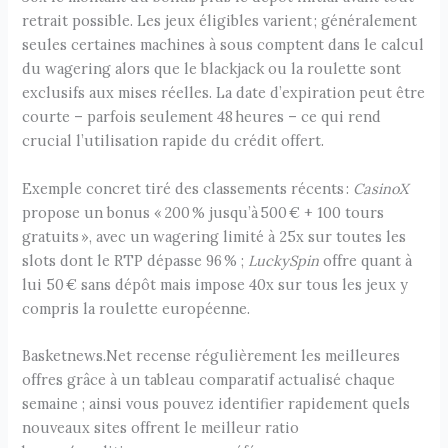
retrait possible. Les jeux éligibles varient ; généralement
seules certaines machines à sous comptent dans le calcul
du wagering alors que le blackjack ou la roulette sont
exclusifs aux mises réelles. La date d’expiration peut être
courte – parfois seulement 48 heures – ce qui rend
crucial l’utilisation rapide du crédit offert.
Exemple concret tiré des classements récents :
CasinoX
propose un bonus « 200 % jusqu’à 500 € + 100 tours
gratuits », avec un wagering limité à 25x sur toutes les
slots dont le RTP dépasse 96 % ;
LuckySpin
offre quant à
lui 50 € sans dépôt mais impose 40x sur tous les jeux y
compris la roulette européenne.
Basketnews.Net recense régulièrement les meilleures
offres grâce à un tableau comparatif actualisé chaque
semaine ; ainsi vous pouvez identifier rapidement quels
nouveaux sites offrent le meilleur ratio