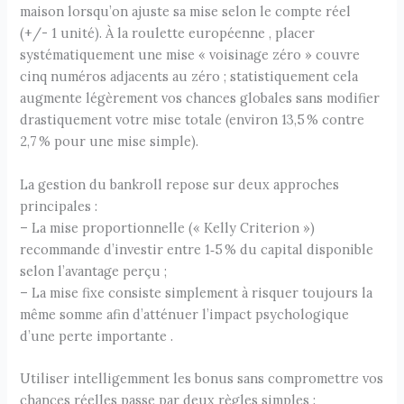
maison lorsqu’on ajuste sa mise selon le compte réel
(+/- 1 unité). À la roulette européenne , placer
systématiquement une mise « voisinage zéro » couvre
cinq numéros adjacents au zéro ; statistiquement cela
augmente légèrement vos chances globales sans modifier
drastiquement votre mise totale (environ 13,5 % contre
2,7 % pour une mise simple).
La gestion du bankroll repose sur deux approches
principales :
– La mise proportionnelle (« Kelly Criterion »)
recommande d’investir entre 1‑5 % du capital disponible
selon l’avantage perçu ;
– La mise fixe consiste simplement à risquer toujours la
même somme afin d’atténuer l’impact psychologique
d’une perte importante .
Utiliser intelligemment les bonus sans compromettre vos
chances réelles passe par deux règles simples :