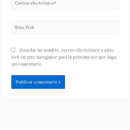
electrónico*
Sitio
Web
Guardar mi nombre, correo electrónico y sitio
web en este navegador para la próxima vez que haga
un comentario.