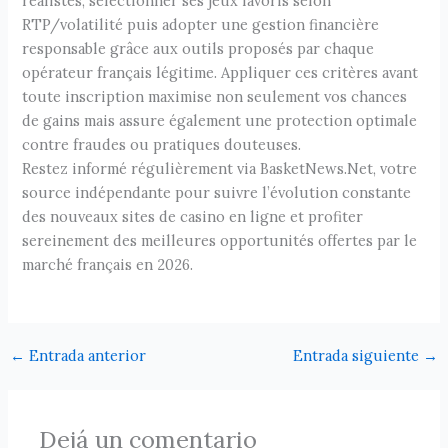
réalistes, sélectionner ses jeux favoris selon
RTP/volatilité puis adopter une gestion financière
responsable grâce aux outils proposés par chaque
opérateur français légitime. Appliquer ces critères avant
toute inscription maximise non seulement vos chances
de gains mais assure également une protection optimale
contre fraudes ou pratiques douteuses.
Restez informé régulièrement via BasketNews.Net, votre
source indépendante pour suivre l’évolution constante
des nouveaux sites de casino en ligne et profiter
sereinement des meilleures opportunités offertes par le
marché français en 2026.
←
Entrada anterior
Entrada siguiente
→
Dejá un comentario