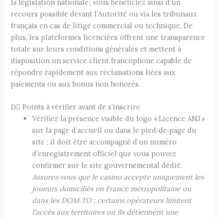
la législation nationale ; vous bénéficiez ainsi d’un
recours possible devant l’Autorité ou via les tribunaux
français en cas de litige commercial ou technique. De
plus, les plateformes licenciées offrent une transparence
totale sur leurs conditions générales et mettent à
disposition un service client francophone capable de
répondre rapidement aux réclamations liées aux
paiements ou aux bonus non honorés.
D️⃣ Points à vérifier avant de s’inscrire
Vérifiez la présence visible du logo « Licence ANJ »
sur la page d’accueil ou dans le pied‑de‑page du
site ; il doit être accompagné d’un numéro
d’enregistrement officiel que vous pouvez
confirmer sur le site gouvernemental dédié.
Assurez‑vous que le casino accepte uniquement les
joueurs domiciliés en France métropolitaine ou
dans les DOM‑TO ; certains opérateurs limitent
l’accès aux territoires où ils détiennent une