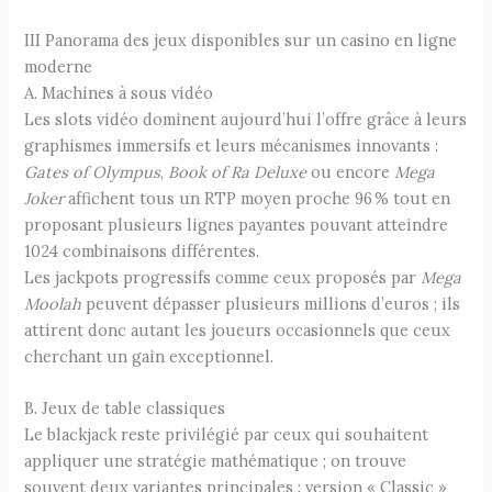
III Panorama des jeux disponibles sur un casino en ligne
moderne
A. Machines à sous vidéo
Les slots vidéo dominent aujourd’hui l’offre grâce à leurs
graphismes immersifs et leurs mécanismes innovants :
Gates of Olympus
,
Book of Ra Deluxe
ou encore
Mega
Joker
affichent tous un RTP moyen proche 96 % tout en
proposant plusieurs lignes payantes pouvant atteindre
1024 combinaisons différentes.
Les jackpots progressifs comme ceux proposés par
Mega
Moolah
peuvent dépasser plusieurs millions d’euros ; ils
attirent donc autant les joueurs occasionnels que ceux
cherchant un gain exceptionnel.
B. Jeux de table classiques
Le blackjack reste privilégié par ceux qui souhaitent
appliquer une stratégie mathématique ; on trouve
souvent deux variantes principales : version « Classic »