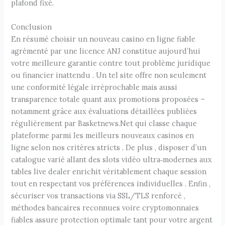
plafond fixé.
Conclusion
En résumé choisir un nouveau casino en ligne fiable
agrémenté par une licence ANJ constitue aujourd’hui
votre meilleure garantie contre tout problème juridique
ou financier inattendu . Un tel site offre non seulement
une conformité légale irréprochable mais aussi
transparence totale quant aux promotions proposées –
notamment grâce aux évaluations détaillées publiées
régulièrement par Basketnews.Net qui classe chaque
plateforme parmi les meilleurs nouveaux casinos en
ligne selon nos critères stricts . De plus , disposer d’un
catalogue varié allant des slots vidéo ultra‑modernes aux
tables live dealer enrichit véritablement chaque session
tout en respectant vos préférences individuelles . Enfin ,
sécuriser vos transactions via SSL/TLS renforcé ,
méthodes bancaires reconnues voire cryptomonnaies
fiables assure protection optimale tant pour votre argent