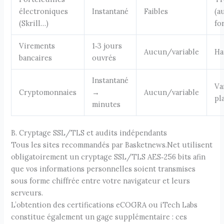
électroniques
Instantané
Faibles
(a
(Skrill…)
fo
Virements
1‑3 jours
Aucun/variable
Ha
bancaires
ouvrés
Instantané
Va
Cryptomonnaies
→
Aucun/variable
pl
minutes
B. Cryptage SSL/TLS et audits indépendants
Tous les sites recommandés par Basketnews.Net utilisent
obligatoirement un cryptage SSL/TLS AES‑256 bits afin
que vos informations personnelles soient transmises
sous forme chiffrée entre votre navigateur et leurs
serveurs.
L’obtention des certifications eCOGRA ou iTech Labs
constitue également un gage supplémentaire : ces