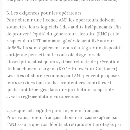
B. Les exigences pour les opérateurs
Pour obtenir une licence ANJ, les opérateurs doivent
soumettre leurs logiciels à des audits indépendants afin
de prouver l’équité du générateur aléatoire (RNG) et le
respect d’un RTP minimum généralement fixé autour
de 96 %. Ils sont également tenus d’intégrer un dispositif
anti‑jeune permettant le contrôle d’âge lors de
l’inscription ainsi qu’un système robuste de prévention
du blanchiment d’argent (KYC – Know Your Customer).
Les sites offshore reconnus par l’ANJ peuvent proposer
leurs services tant qu’ils acceptent ces contrôles et
qu’ils sont hébergés dans une juridiction compatible
avec la réglementation européenne.
C. Ce que cela signifie pour le joueur français
Pour vous, joueur français, choisir un casino agréé par
l’ANJ assure que vos dépôts et retraits sont protégés par