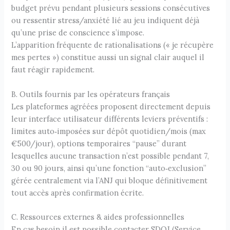
budget prévu pendant plusieurs sessions consécutives
ou ressentir stress/anxiété lié au jeu indiquent déjà
qu’une prise de conscience s’impose.
L’apparition fréquente de rationalisations (« je récupère
mes pertes ») constitue aussi un signal clair auquel il
faut réagir rapidement.
B. Outils fournis par les opérateurs français
Les plateformes agréées proposent directement depuis
leur interface utilisateur différents leviers préventifs :
limites auto‑imposées sur dépôt quotidien/mois (max
€500/jour), options temporaires “pause” durant
lesquelles aucune transaction n’est possible pendant 7,
30 ou 90 jours, ainsi qu’une fonction “auto‑exclusion”
gérée centralement via l’ANJ qui bloque définitivement
tout accès après confirmation écrite.
C.​ Ressources externes & aides professionnelles
En cas besoin il est possible contacter SDOJ (Service