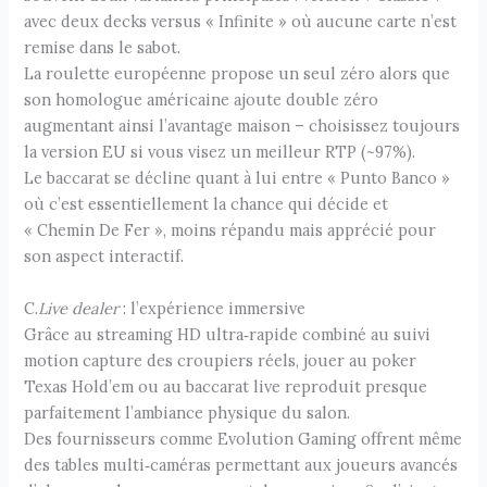
avec deux decks versus « Infinite » où aucune carte n’est
remise dans le sabot.
La roulette européenne propose un seul zéro alors que
son homologue américaine ajoute double zéro
augmentant ainsi l’avantage maison – choisissez toujours
la version EU si vous visez un meilleur RTP (~97%).
Le baccarat se décline quant à lui entre « Punto Banco »
où c’est essentiellement la chance qui décide et
« Chemin De Fer », moins répandu mais apprécié pour
son aspect interactif.
C.
Live dealer
: l’expérience immersive
Grâce au streaming HD ultra‑rapide combiné au suivi
motion capture des croupiers réels, jouer au poker
Texas Hold’em ou au baccarat live reproduit presque
parfaitement l’ambiance physique du salon.
Des fournisseurs comme Evolution Gaming offrent même
des tables multi‑caméras permettant aux joueurs avancés