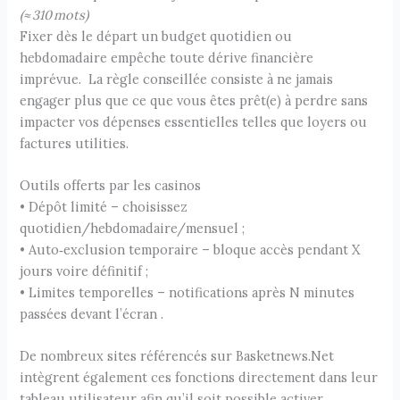
(≈ 310 mots)
Fixer dès le départ un budget quotidien ou
hebdomadaire empêche toute dérive financière
imprévue. La règle conseillée consiste à ne jamais
engager plus que ce que vous êtes prêt(e) à perdre sans
impacter vos dépenses essentielles telles que loyers ou
factures utilities.
Outils offerts par les casinos
• Dépôt limité – choisissez
quotidien/hebdomadaire/mensuel ;
• Auto‑exclusion temporaire – bloque accès pendant X
jours voire définitif ;
• Limites temporelles – notifications après N minutes
passées devant l’écran .
De nombreux sites référencés sur Basketnews.Net
intègrent également ces fonctions directement dans leur
tableau utilisateur afin qu’il soit possible activer