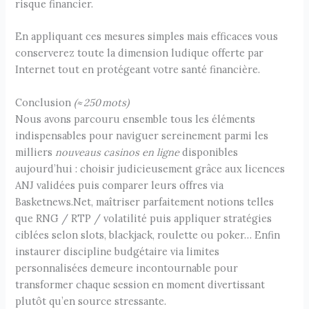
risque financier.
En appliquant ces mesures simples mais efficaces vous
conserverez toute la dimension ludique offerte par
Internet tout en protégeant votre santé financière.
Conclusion
(≈ 250 mots)
Nous avons parcouru ensemble tous les éléments
indispensables pour naviguer sereinement parmi les
milliers
nouveau​s casinos en ligne
disponibles
aujourd’hui : choisir judicieusement grâce aux licences
ANJ validées puis comparer leurs offres via
Basketnews.Net, maîtriser parfaitement notions telles
que RNG / RTP / volatilité puis appliquer stratégies
ciblées selon slots, blackjack, roulette ou poker… Enfin
instaurer discipline budgétaire via limites
personnalisées demeure incontournable pour
transformer chaque session en moment divertissant
plutôt qu’en source stressante.