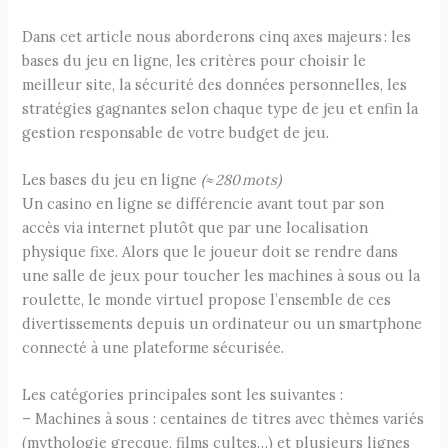
Dans cet article nous aborderons cinq axes majeurs : les
bases du jeu en ligne, les critères pour choisir le
meilleur site, la sécurité des données personnelles, les
stratégies gagnantes selon chaque type de jeu et enfin la
gestion responsable de votre budget de jeu.
Les bases du jeu en ligne
(≈ 280 mots)
Un casino en ligne se différencie avant tout par son
accès via internet plutôt que par une localisation
physique fixe. Alors que le joueur doit se rendre dans
une salle de jeux pour toucher les machines à sous ou la
roulette, le monde virtuel propose l’ensemble de ces
divertissements depuis un ordinateur ou un smartphone
connecté à une plateforme sécurisée.
Les catégories principales sont les suivantes :
– Machines à sous : centaines de titres avec thèmes variés
(mythologie grecque, films cultes…) et plusieurs lignes