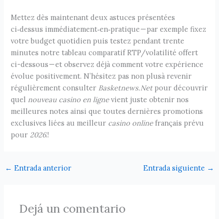
Mettez dès maintenant deux astuces présentées
ci‑dessus immédiatement‐en‐pratique — par exemple fixez
votre budget quotidien puis testez pendant trente
minutes notre tableau comparatif RTP/volatilité offert
ci-dessous — et observez déjà comment votre expérience
évolue positivement.​ N’hésitez pas non plusà revenir
régulièrement consulter
Basketnews.Net
pour découvrir
quel
nouveau casino en ligne
vient juste obtenir nos
meilleures notes ainsi que toutes dernières promotions
exclusives liées au meilleur
casino online
français prévu
pour
2026
.!
←
Entrada anterior
Entrada siguiente
→
Dejá un comentario