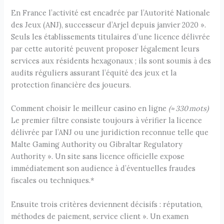
En France l’activité est encadrée par l’Autorité Nationale
des Jeux (ANJ), successeur d’Arjel depuis janvier 2020 ».
Seuls les établissements titulaires d’une licence délivrée
par cette autorité peuvent proposer légalement leurs
services aux résidents hexagonaux ; ils sont soumis à des
audits réguliers assurant l’équité des jeux et la
protection financière des joueurs.
Comment choisir le meilleur casino en ligne
(≈ 330 mots)
Le premier filtre consiste toujours à vérifier la licence
délivrée par l’ANJ ou une juridiction reconnue telle que
Malte Gaming Authority ou Gibraltar Regulatory
Authority ». Un site sans licence officielle expose
immédiatement son audience à d’éventuelles fraudes
fiscales ou techniques.*
Ensuite trois critères deviennent décisifs : réputation,
méthodes de paiement, service client ». Un examen