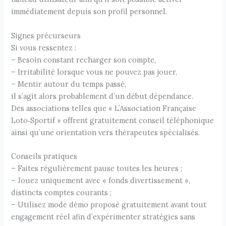
immédiatement depuis son profil personnel.
Signes précurseurs
Si vous ressentez :
– Besoin constant recharger son compte,
– Irritabilité lorsque vous ne pouvez pas jouer,
– Mentir autour du temps passé,
il s’agit alors probablement d’un début dépendance.
Des associations telles que « L’Association Française
Loto‑Sportif » offrent gratuitement conseil téléphonique
ainsi qu’une orientation vers thérapeutes spécialisés.
Conseils pratiques
– Faites régulièrement pause toutes les heures ;
– Jouez uniquement avec « fonds divertissement »,
distincts comptes courants ;
– Utilisez mode démo proposé gratuitement avant tout
engagement réel afin d’expérimenter stratégies sans