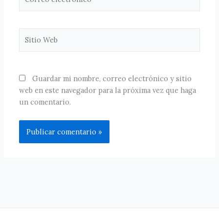
electrónico*
Sitio
Web
Guardar mi nombre, correo electrónico y sitio
web en este navegador para la próxima vez que haga
un comentario.