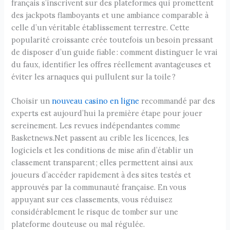
français s’inscrivent sur des plateformes qui promettent
des jackpots flamboyants et une ambiance comparable à
celle d’un véritable établissement terrestre. Cette
popularité croissante crée toutefois un besoin pressant
de disposer d’un guide fiable : comment distinguer le vrai
du faux, identifier les offres réellement avantageuses et
éviter les arnaques qui pullulent sur la toile ?
Choisir un
nouveau casino en ligne
recommandé par des
experts est aujourd’hui la première étape pour jouer
sereinement. Les revues indépendantes comme
Basketnews.Net passent au crible les licences, les
logiciels et les conditions de mise afin d’établir un
classement transparent ; elles permettent ainsi aux
joueurs d’accéder rapidement à des sites testés et
approuvés par la communauté française. En vous
appuyant sur ces classements, vous réduisez
considérablement le risque de tomber sur une
plateforme douteuse ou mal régulée.