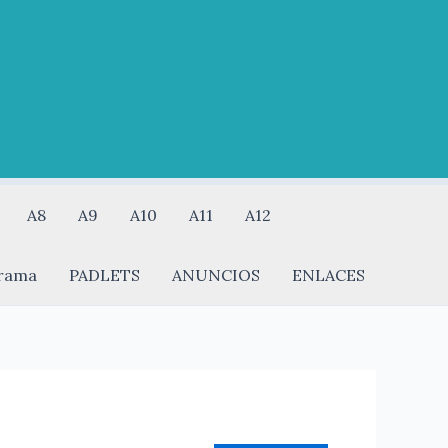
A8
A9
A10
A11
A12
rama
PADLETS
ANUNCIOS
ENLACES