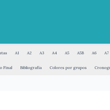
utas
A1
A2
A3
A4
A5
A5B
A6
A7
o Final
Bibliografía
Colores por grupos
Cronog