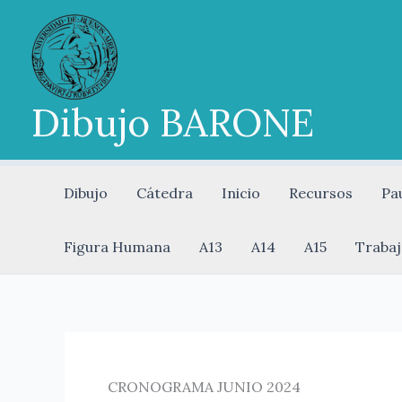
Ir
al
contenido
Dibujo BARONE
Dibujo
Cátedra
Inicio
Recursos
Pa
Figura Humana
A13
A14
A15
Trabaj
CRONOGRAMA JUNIO 2024